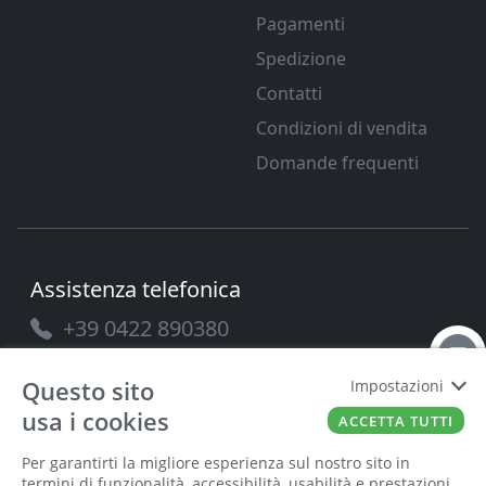
Pagamenti
Spedizione
Contatti
Condizioni di vendita
Domande frequenti
Assistenza telefonica
+39 0422 890380
Questo sito
Impostazioni
usa i cookies
ACCETTA TUTTI
PAVANELLO SRL
P.IVA
03432690265
Cap. Soc.
100.000
Per garantirti la migliore esperienza sul nostro sito in
termini di funzionalità, accessibilità, usabilità e prestazioni