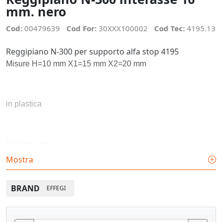
mm. nero
Cod:
00479639
Cod For:
30XXX100002
Cod Tec:
4195.13
Reggipiano N-300 per supporto alfa stop 4195
Misure H=10 mm X1=15 mm X2=20 mm
in plastica
Finiture: nero
Mostra
Confezione: 100 pz.
BRAND
EFFEGI
Vedi pagina catalogo