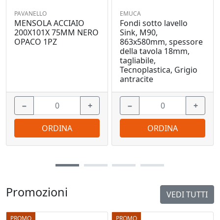
PAVANELLO
EMUCA
MENSOLA ACCIAIO
Fondi sotto lavello
200X101X 75MM NERO
Sink, M90,
OPACO 1PZ
863x580mm, spessore
della tavola 18mm,
tagliabile,
Tecnoplastica, Grigio
antracite
−
+
−
+
ORDINA
ORDINA
Promozioni
VEDI TUTTI
PROMO
PROMO