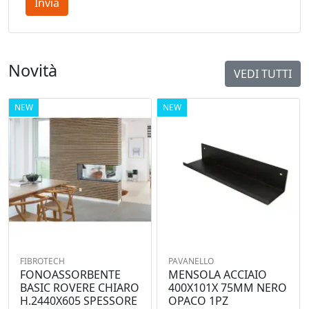
Invia
Novità
VEDI TUTTI
NEW
NEW
FIBROTECH
PAVANELLO
FONOASSORBENTE
MENSOLA ACCIAIO
BASIC ROVERE CHIARO
400X101X 75MM NERO
H.2440X605 SPESSORE
OPACO 1PZ