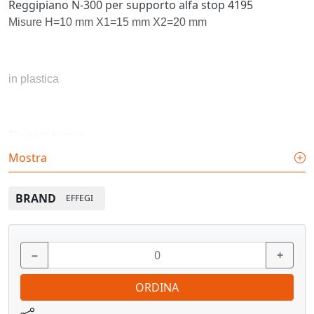
Reggipiano N-300 per supporto alfa stop 4195
Misure H=10 mm X1=15 mm X2=20 mm
in plastica
Finiture: bianco
Mostra
Confezione: 100 pz.
BRAND
EFFEGI
Vedi pagina catalogo
−
+
ORDINA