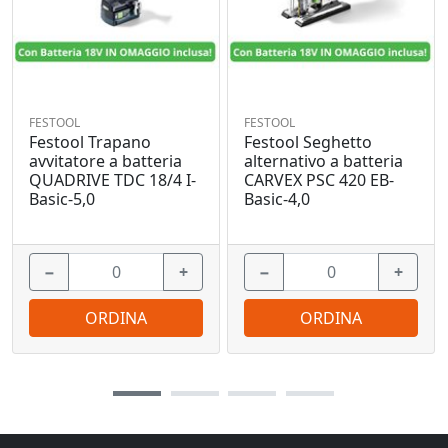
FESTOOL
FESTOOL
Festool Trapano
Festool Seghetto
avvitatore a batteria
alternativo a batteria
QUADRIVE TDC 18/4 I-
CARVEX PSC 420 EB-
Basic-5,0
Basic-4,0
−
+
−
+
ORDINA
ORDINA