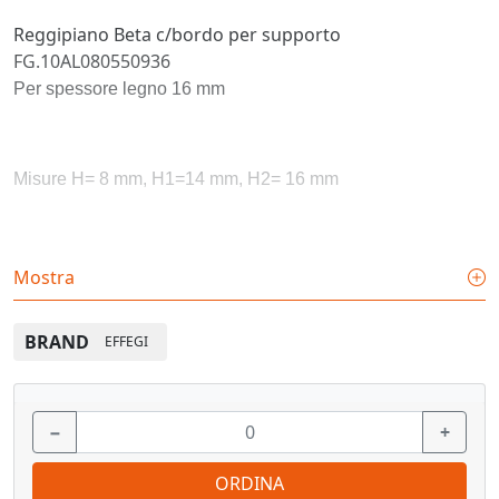
Reggipiano Beta c/bordo per supporto
FG.10AL080550936
Per spessore legno 16 mm
Misure H= 8 mm, H1=14 mm, H2= 16 mm
In acciaio
Mostra
BRAND
EFFEGI
Finiture: nichelato
−
+
Confezione: 100 pz.
ORDINA