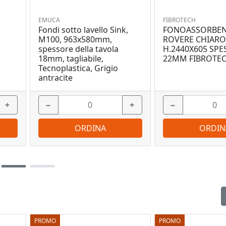
EMUCA
FIBROTECH
Fondi sotto lavello Sink,
FONOASSORBEN
O
M100, 963x580mm,
ROVERE CHIARO
spessore della tavola
H.2440X605 SP
18mm, tagliabile,
22MM FIBROTE
Tecnoplastica, Grigio
antracite
+
−
+
−
ORDINA
ORDIN
PROMO
PROMO