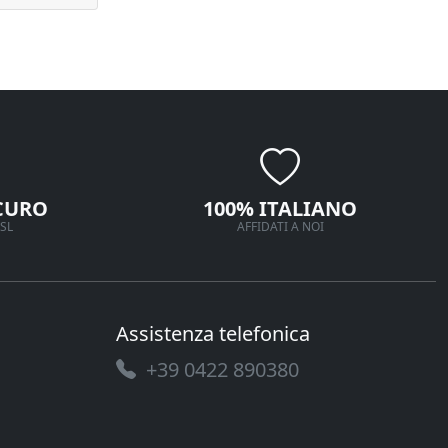
CURO
100% ITALIANO
SL
AFFIDATI A NOI
Assistenza telefonica
+39 0422 890380