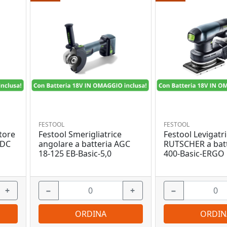
FESTOOL
FESTOOL
tore
Festool Smerigliatrice
Festool Levigatri
TDC
angolare a batteria AGC
RUTSCHER a batt
18-125 EB-Basic-5,0
400-Basic-ERGO
+
−
+
−
ORDINA
ORDIN