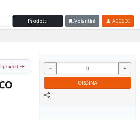
Prodotti
Volantini
ACCEDI
i prodotti
−
+
ECO
ORDINA