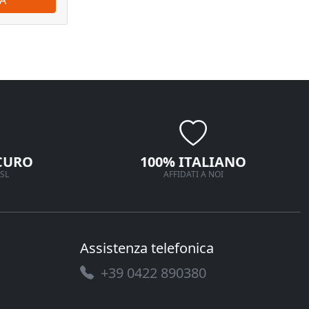
CURO
100% ITALIANO
SL
AFFIDATI A NOI
Assistenza telefonica
+39 0422 890380