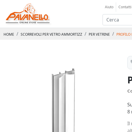
Aiuto
Contatti
HOME
SCORREVOLI PER VETRO AMMORTIZZ
PER VETRINE
PROFILO
P
C
Su
8
Il
al