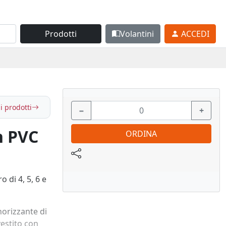
Prodotti
Volantini
ACCEDI
i prodotti
−
+
n PVC
ORDINA
 di 4, 5, 6 e
norizzante di
vestito con