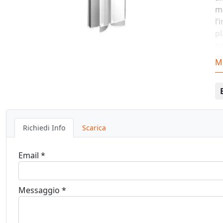
ma
l’
pl
g
le
M
Richiedi Info
Scarica
Email *
Messaggio *