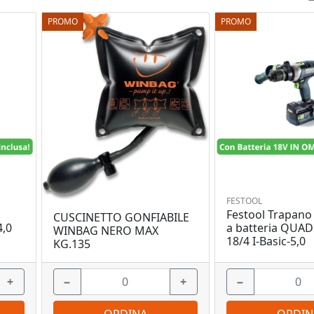
PROMO
PROMO
FESTOOL
Festool Trapano 
CUSCINETTO GONFIABILE
4,0
a batteria QUA
WINBAG NERO MAX
18/4 I-Basic-5,0
KG.135
+
−
+
−
ORDINA
ORDIN