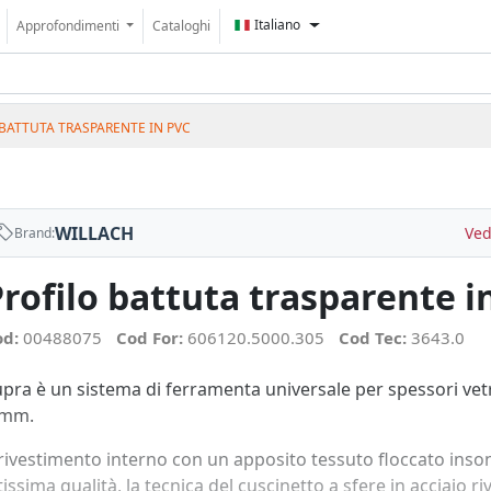
Italiano
Approfondimenti
Cataloghi
 BATTUTA TRASPARENTE IN PVC
WILLACH
Ved
Brand:
rofilo battuta trasparente i
od:
00488075
Cod For:
606120.5000.305
Cod Tec:
3643.0
pra è un sistema di ferramenta universale per spessori vetro
 mm.
 rivestimento interno con un apposito tessuto floccato inso
tissima qualità, la tecnica del cuscinetto a sfere in acciaio ri