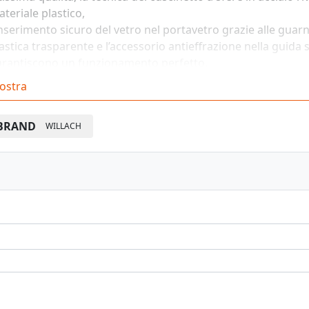
teriale plastico,
inserimento sicuro del vetro nel portavetro grazie alle guarn
astica trasparente e l’accessorio antieffrazione nella guida
arantiscono un funzionamento perfetto,
ggero e silenzioso delle ante in vetro scorrevoli.
ostra
BRAND
WILLACH
Vedi pagina catalogo