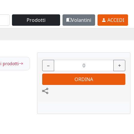
Prodotti
Volantini
ACCEDI
i prodotti
−
+
ORDINA