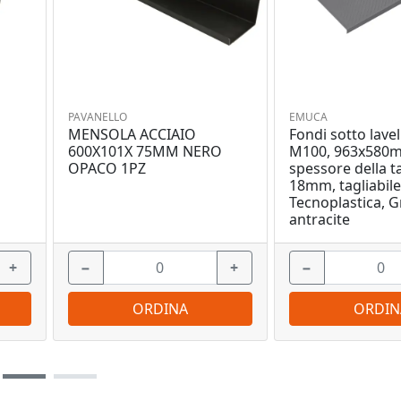
PAVANELLO
EMUCA
MENSOLA ACCIAIO
Fondi sotto lavel
O
600X101X 75MM NERO
M100, 963x580
OPACO 1PZ
spessore della t
18mm, tagliabile
Tecnoplastica, G
antracite
+
−
+
−
ORDINA
ORDIN