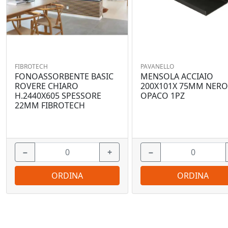
FIBROTECH
PAVANELLO
FONOASSORBENTE BASIC
MENSOLA ACCIAIO
ROVERE CHIARO
200X101X 75MM NER
H.2440X605 SPESSORE
OPACO 1PZ
22MM FIBROTECH
−
+
−
ORDINA
ORDINA