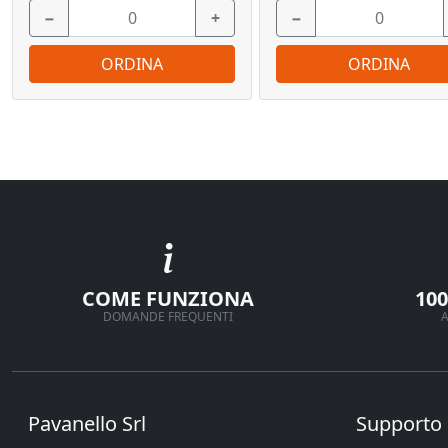
−
+
−
ORDINA
ORDINA
COME FUNZIONA
10
DOMANDE FREQUENTI
A
Pavanello Srl
Supporto