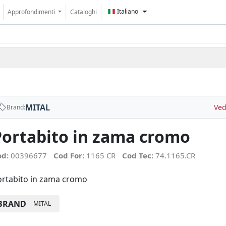
Italiano
Approfondimenti
Cataloghi
MITAL
Ved
Brand:
Portabito in zama cromo
od:
00396677
Cod For:
1165 CR
Cod Tec:
74.1165.CR
ortabito in zama cromo
BRAND
MITAL