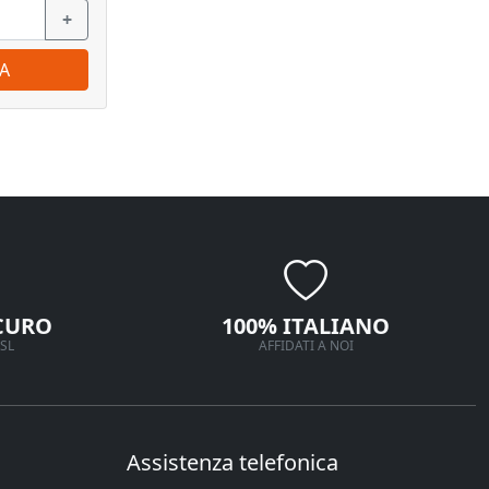
+
−
+
−
A
ORDINA
CURO
100% ITALIANO
SL
AFFIDATI A NOI
Assistenza telefonica