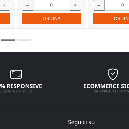
+
−
+
−
ORDINA
ORDIN
0% RESPONSIVE
ECOMMERCE SI
CQUISTA DA MOBILE
DATI PROTETTI CON S
Seguici su