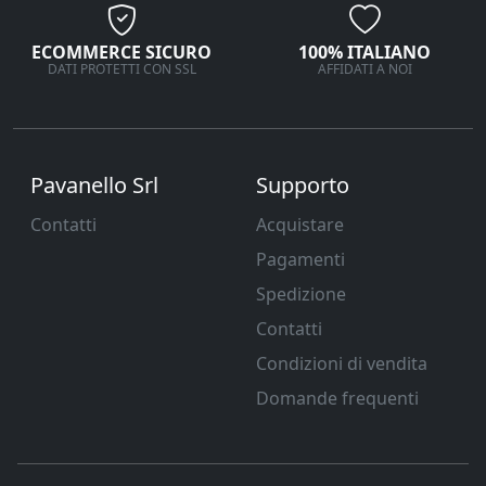
ECOMMERCE SICURO
100% ITALIANO
DATI PROTETTI CON SSL
AFFIDATI A NOI
Pavanello Srl
Supporto
Contatti
Acquistare
Pagamenti
Spedizione
Contatti
Condizioni di vendita
Domande frequenti