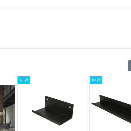
Larghezza del prodotto [in]
NEW
NEW