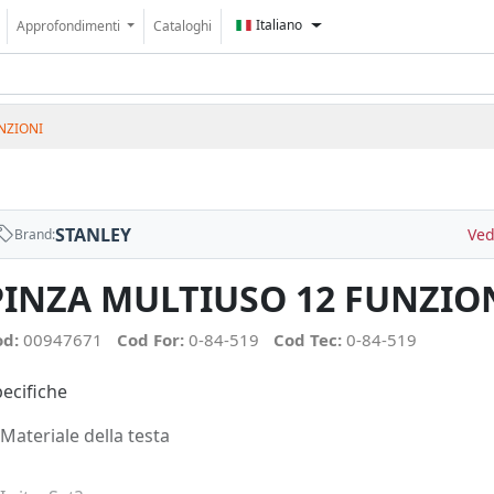
Italiano
Approfondimenti
Cataloghi
NZIONI
STANLEY
Ved
Brand:
PINZA MULTIUSO 12 FUNZIO
od:
00947671
Cod For:
0-84-519
Cod Tec:
0-84-519
ecifiche
Materiale della testa