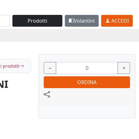
Prodotti
Volantini
ACCEDI
i prodotti
−
+
NI
ORDINA
Acciaio