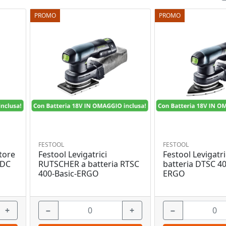
PROMO
PROMO
FESTOOL
FESTOOL
tore
Festool Levigatrici
Festool Levigatri
TDC
RUTSCHER a batteria RTSC
batteria DTSC 40
400-Basic-ERGO
ERGO
+
−
+
−