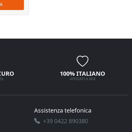
A
ORDINA
CURO
100% ITALIANO
SL
AFFIDATI A NOI
Assistenza telefonica
+39 0422 890380