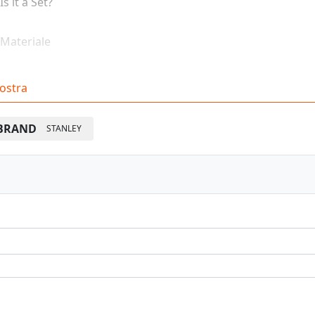
Is it a Set?
Materiale
Numero di pezzi
ostra
Altezza prodotto [in]
BRAND
STANLEY
Lunghezza del prodotto [in]
Lunghezza del prodotto [mm]
Peso del prodotto [Kg]
Peso del prodotto