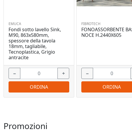
EMUCA
FIBROTECH
Fondi sotto lavello Sink,
FONOASSORBENTE BA
M90, 863x580mm,
NOCE H.2440X605
spessore della tavola
18mm, tagliabile,
Tecnoplastica, Grigio
antracite
−
+
−
ORDINA
ORDINA
Promozioni