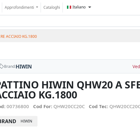
Italiano
Approfondimenti
Cataloghi
RE ACCIAIO KG.1800
HIWIN
Ved
Brand:
PATTINO HIWIN QHW20 A SF
ACCIAIO KG.1800
od:
00736800
Cod For:
QHW20CC20C
Cod Tec:
QHW20CC20
BRAND
HIWIN