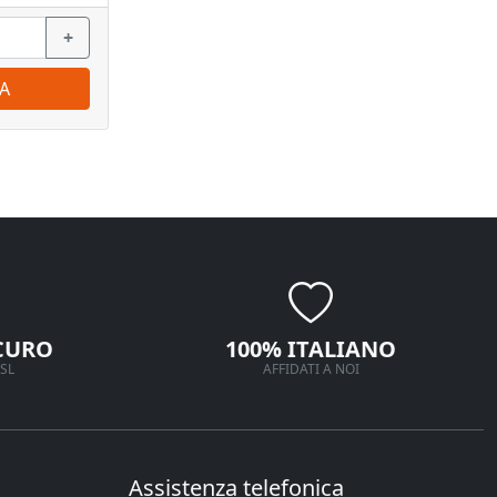
+
−
+
−
A
ORDINA
CURO
100% ITALIANO
SL
AFFIDATI A NOI
Assistenza telefonica