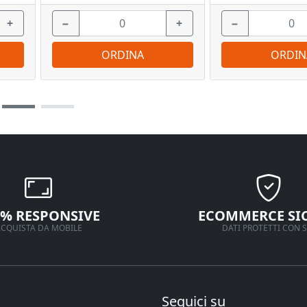
+
−
+
−
ORDINA
ORDIN
0% RESPONSIVE
ECOMMERCE SI
CQUISTA DA MOBILE
DATI PROTETTI CON S
Seguici su