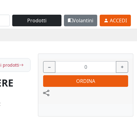
Prodotti
Volantini
ACCEDI
i prodotti
−
+
ERE
ORDINA
C