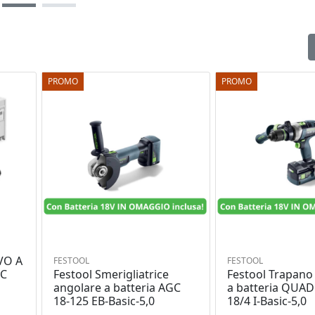
PROMO
PROMO
VO A
FESTOOL
FESTOOL
Festool Smerigliatrice
Festool Trapano 
IC
angolare a batteria AGC
a batteria QUA
18-125 EB-Basic-5,0
18/4 I-Basic-5,0