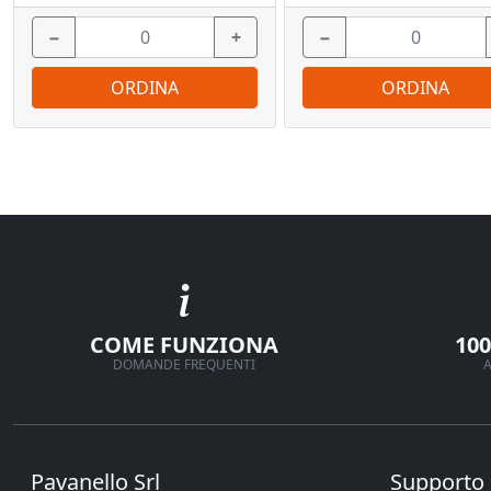
−
+
−
ORDINA
ORDINA
COME FUNZIONA
10
DOMANDE FREQUENTI
A
Pavanello Srl
Supporto