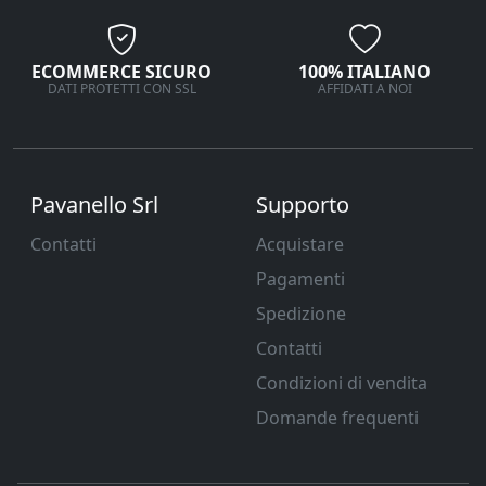
ECOMMERCE SICURO
100% ITALIANO
DATI PROTETTI CON SSL
AFFIDATI A NOI
Pavanello Srl
Supporto
Contatti
Acquistare
Pagamenti
Spedizione
Contatti
Condizioni di vendita
Domande frequenti