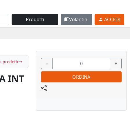
Prodotti
Volantini
ACCEDI
i prodotti
−
+
A INT
ORDINA