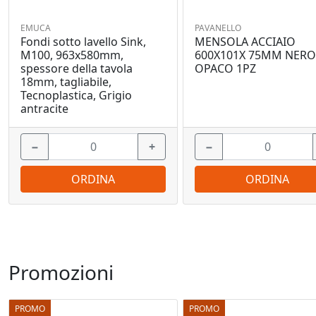
EMUCA
PAVANELLO
Fondi sotto lavello Sink,
MENSOLA ACCIAIO
M100, 963x580mm,
600X101X 75MM NER
spessore della tavola
OPACO 1PZ
18mm, tagliabile,
Tecnoplastica, Grigio
antracite
−
+
−
ORDINA
ORDINA
Promozioni
PROMO
PROMO