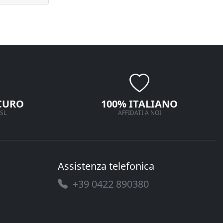
CURO
100% ITALIANO
SL
AFFIDATI A NOI
Assistenza telefonica
+39 0422 890380