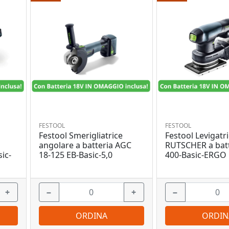
FESTOOL
FESTOOL
Festool Smerigliatrice
Festool Levigatri
angolare a batteria AGC
RUTSCHER a batt
ic-
18-125 EB-Basic-5,0
400-Basic-ERGO
+
−
+
−
ORDINA
ORDIN