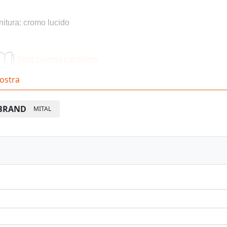
nitura: cromo lucido
Vedi pagina catalogo
ostra
BRAND
MITAL