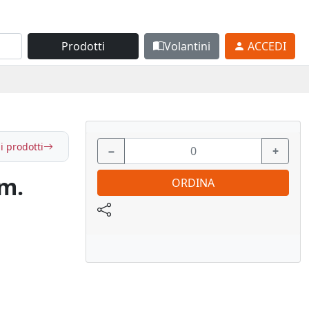
Prodotti
Volantini
ACCEDI
i prodotti
−
+
mm.
ORDINA