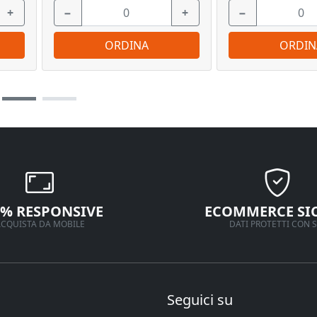
+
−
+
−
ORDINA
ORDIN
0% RESPONSIVE
ECOMMERCE SI
CQUISTA DA MOBILE
DATI PROTETTI CON S
Seguici su