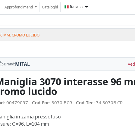
Italiano
Approfondimenti
Cataloghi
 96 MM. CROMO LUCIDO
MITAL
Ved
Brand:
Maniglia 3070 interasse 96 
cromo lucido
od:
00479097
Cod For:
3070 BCR
Cod Tec:
74.3070B.CR
aniglia in zama pressofuso
isure: C=96, L=104 mm