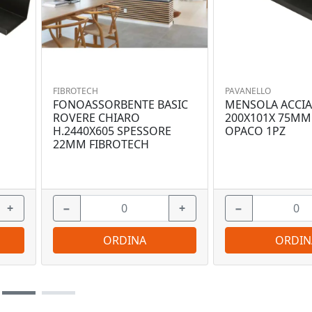
FIBROTECH
PAVANELLO
FONOASSORBENTE BASIC
MENSOLA ACCIA
O
ROVERE CHIARO
200X101X 75MM
H.2440X605 SPESSORE
OPACO 1PZ
22MM FIBROTECH
+
−
+
−
ORDINA
ORDIN