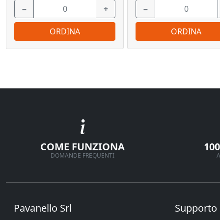
−
+
−
ORDINA
ORDINA
COME FUNZIONA
10
DOMANDE FREQUENTI
A
Pavanello Srl
Supporto