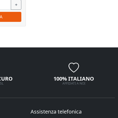
+
−
+
−
A
ORDINA
CURO
100% ITALIANO
SL
AFFIDATI A NOI
Assistenza telefonica