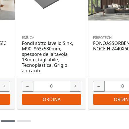
EMUCA
FIBROTECH
SIC
Fondi sotto lavello Sink,
FONOASSORBEN
M90, 863x580mm,
NOCE H.2440X6
spessore della tavola
18mm, tagliabile,
Tecnoplastica, Grigio
antracite
+
−
+
−
ORDINA
ORDIN