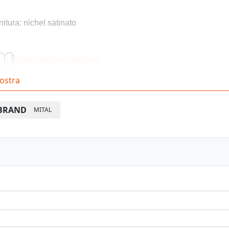
nitura: nichel satinato
Vedi pagina catalogo
ostra
BRAND
MITAL