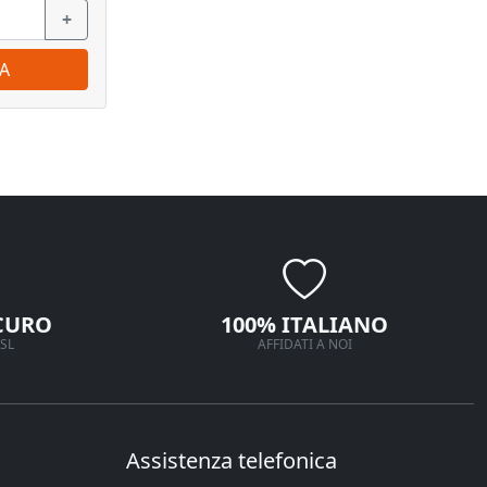
+
−
+
−
A
ORDINA
CURO
100% ITALIANO
SL
AFFIDATI A NOI
Assistenza telefonica