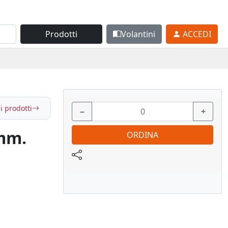
Prodotti
Volantini
ACCEDI
i prodotti
−
+
 mm.
ORDINA