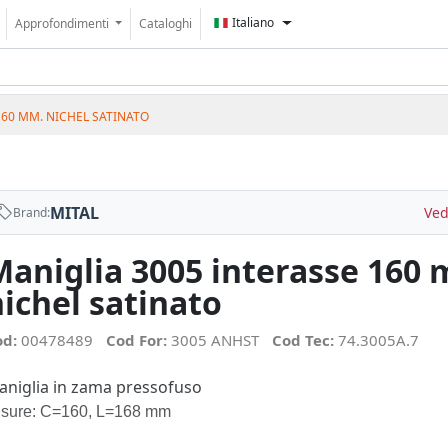
Italiano
Approfondimenti
Cataloghi
160 MM. NICHEL SATINATO
MITAL
Ved
Brand:
Maniglia 3005 interasse 160
ichel satinato
od:
00478489
Cod For:
3005 ANHST
Cod Tec:
74.3005A.7
aniglia in zama pressofuso
isure: C=160, L=168 mm