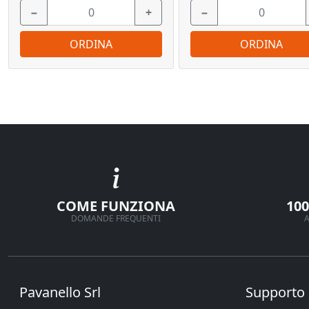
−
+
−
ORDINA
ORDINA
COME FUNZIONA
10
DOMANDE FREQUENTI
A
Pavanello Srl
Supporto