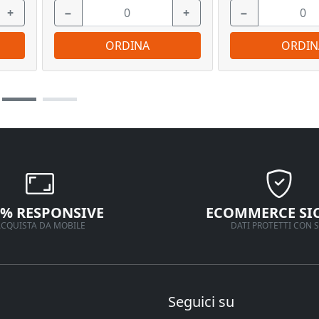
+
−
+
−
ORDINA
ORDIN
0% RESPONSIVE
ECOMMERCE SI
CQUISTA DA MOBILE
DATI PROTETTI CON S
Seguici su