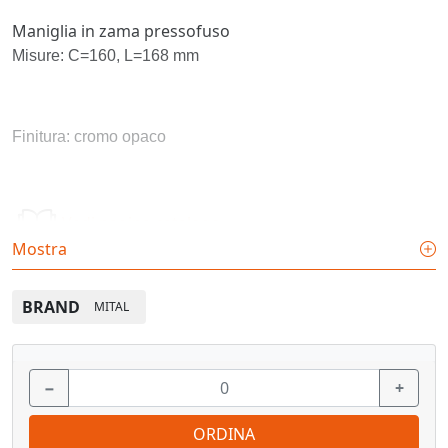
Maniglia in zama pressofuso
Misure: C=160, L=168 mm
Finitura: cromo opaco
Vedi pagina catalogo
Mostra
BRAND
MITAL
−
+
ORDINA