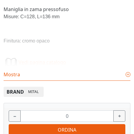
Maniglia in zama pressofuso
Misure: C=128, L=136 mm
Finitura: cromo opaco
Vedi pagina catalogo
Mostra
BRAND
MITAL
−
+
ORDINA