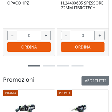
OPACO 1PZ
H.2440X605 SPESSORE
22MM FIBROTECH
−
+
−
+
ORDINA
ORDINA
Promozioni
VEDI TUTTI
PROMO
PROMO