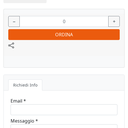
ammortizzatore regolabile da 50 a 150 kg
−
+
Vedi pagina catalogo
ORDINA
Richiedi Info
Email *
Messaggio *