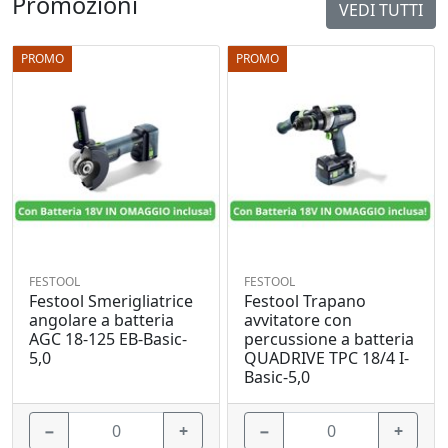
Promozioni
VEDI TUTTI
PROMO
PROMO
FESTOOL
FESTOOL
Festool Smerigliatrice
Festool Trapano
angolare a batteria
avvitatore con
AGC 18-125 EB-Basic-
percussione a batteria
5,0
QUADRIVE TPC 18/4 I-
Basic-5,0
−
+
−
+