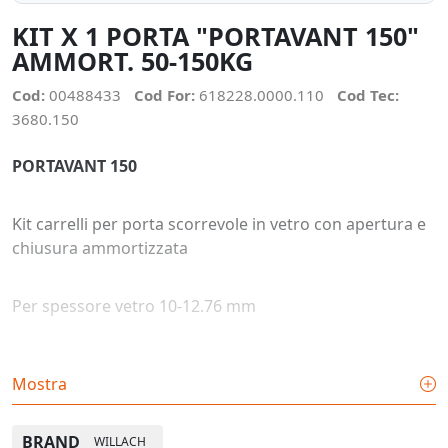
KIT X 1 PORTA "PORTAVANT 150"
AMMORT. 50-150KG
Cod:
00488433
Cod For:
618228.0000.110
Cod Tec:
3680.150
PORTAVANT 150
Kit carrelli per porta scorrevole in vetro con apertura e
chiusura ammortizzata
Per spessore vetro 10-12.76 mm
Montaggio a soffitto con varie modalità di
Mostra
configurazione anche con anta singola + anta fissa
BRAND
WILLACH
Kit completo porta kg 150 max con forza