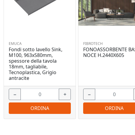
EMUCA
FIBROTECH
Fondi sotto lavello Sink,
FONOASSORBENTE BA
M100, 963x580mm,
NOCE H.2440X605
spessore della tavola
18mm, tagliabile,
Tecnoplastica, Grigio
antracite
−
+
−
ORDINA
ORDINA