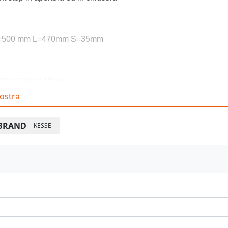
=500 mm L=470mm S=35mm
niture:grigio silver
ostra
BRAND
KESSE