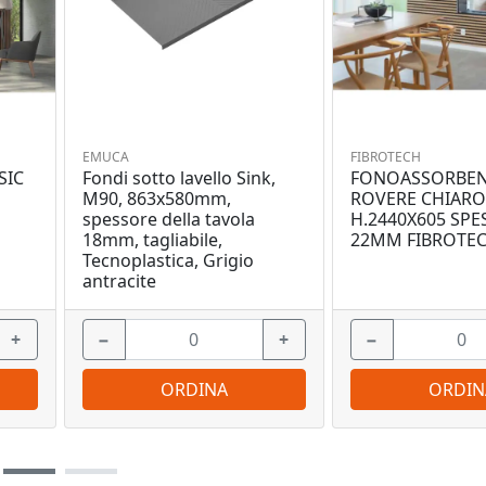
EMUCA
FIBROTECH
SIC
Fondi sotto lavello Sink,
FONOASSORBEN
M90, 863x580mm,
ROVERE CHIARO
spessore della tavola
H.2440X605 SP
18mm, tagliabile,
22MM FIBROTE
Tecnoplastica, Grigio
antracite
+
−
+
−
ORDINA
ORDIN