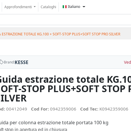
Italiano
Approfondimenti
Cataloghi
 ESTRAZIONE TOTALE KG.100 + SOFT-STOP PLUS+SOFT STOP PRO SILVER
KESSE
Ved
Brand:
Guida estrazione totale KG.1
SOFT-STOP PLUS+SOFT STOP 
SILVER
od:
00412049
Cod For:
0942359006
Cod Tec:
K0942359006
ida per colonna estrazione totale portata 100 kg
ft stop in apertura ed in chiusura