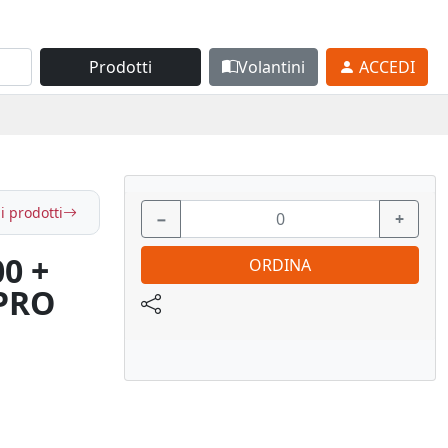
Prodotti
Volantini
ACCEDI
i prodotti
−
+
00 +
ORDINA
PRO