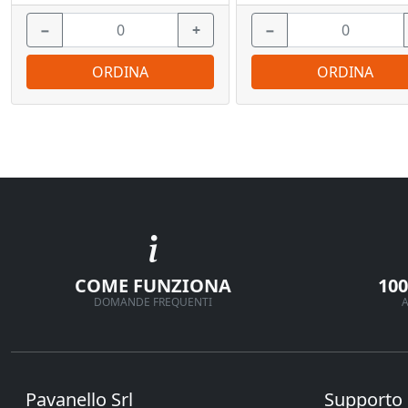
−
+
−
ORDINA
ORDINA
COME FUNZIONA
10
DOMANDE FREQUENTI
A
Pavanello Srl
Supporto