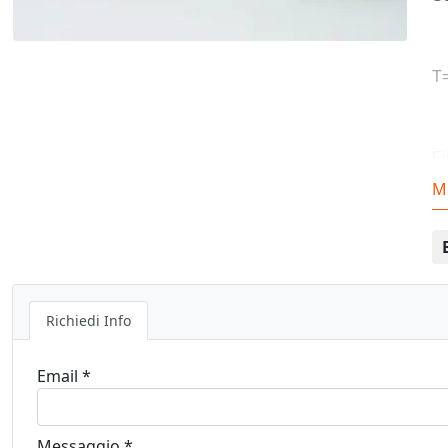
T
Fi
M
Richiedi Info
Email *
Messaggio *