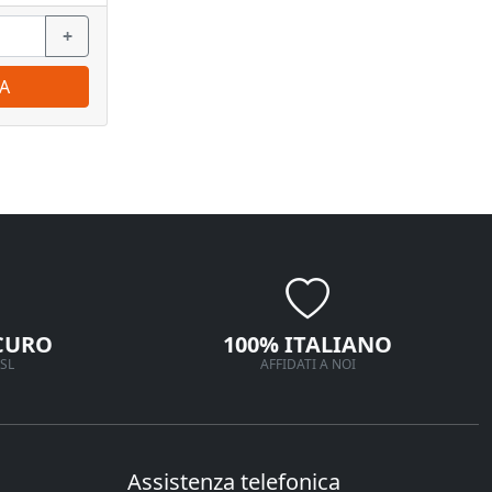
+
−
+
−
A
ORDINA
CURO
100% ITALIANO
SL
AFFIDATI A NOI
Assistenza telefonica