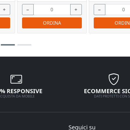
+
−
+
−
ORDINA
ORDIN
0% RESPONSIVE
ECOMMERCE SI
CQUISTA DA MOBILE
DATI PROTETTI CON S
Seguici su