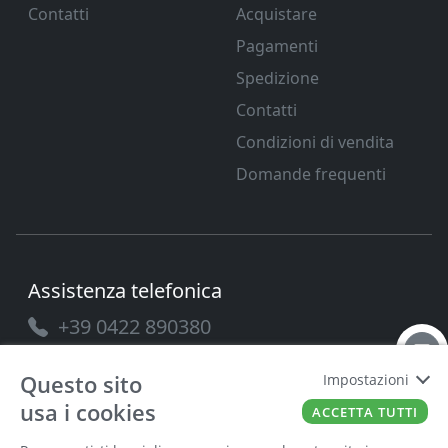
Contatti
Acquistare
Pagamenti
Spedizione
Contatti
Condizioni di vendita
Domande frequenti
Assistenza telefonica
+39 0422 890380
Questo sito
Impostazioni
usa i cookies
ACCETTA TUTTI
PAVANELLO SRL
P.IVA
03432690265
Cap. Soc.
100.000