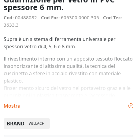
spessore 6 mm.
Cod:
00488082
Cod For:
606300.0000.305
Cod Tec:
3633.3
Supra è un sistema di ferramenta universale per
spessori vetro di 4, 5, 6 e 8 mm.
Il rivestimento interno con un apposito tessuto floccato
insonorizzante di altissima qualità, la tecnica del
cuscinetto a sfere in acciaio rivestito con materiale
plastico,
l’inserimento sicuro del vetro nel portavetro grazie alle
guarnizioni in plastica trasparente e l’accessorio
antieffrazione nella guida superiore garantiscono un
Mostra
funzionamento perfetto,
leggero e silenzioso delle ante in vetro scorrevoli.
BRAND
WILLACH