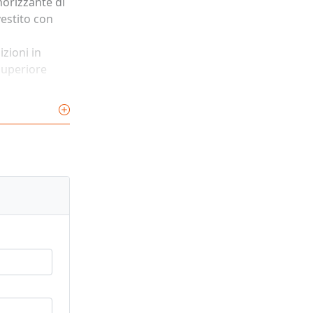
norizzante di
vestito con
izioni in
 superiore