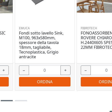
EMUCA
FIBROTECH
SIC
Fondi sotto lavello Sink,
FONOASSORBEN
M100, 963x580mm,
ROVERE CHIARO
spessore della tavola
H.2440X605 SP
18mm, tagliabile,
22MM FIBROTE
Tecnoplastica, Grigio
antracite
+
−
+
−
ORDINA
ORDIN