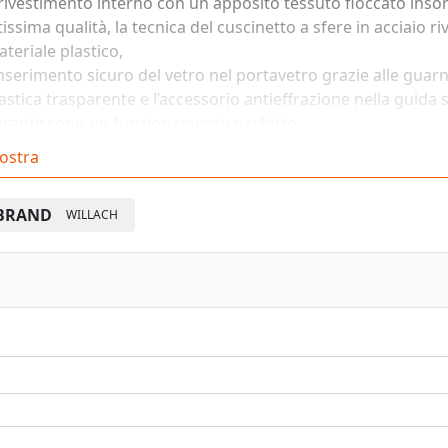
 rivestimento interno con un apposito tessuto floccato inso
tissima qualità, la tecnica del cuscinetto a sfere in acciaio ri
teriale plastico,
inserimento sicuro del vetro nel portavetro grazie alle guarn
astica trasparente e l’accessorio antieffrazione nella guida
arantiscono un funzionamento perfetto,
ggero e silenzioso delle ante in vetro scorrevoli.
ostra
BRAND
WILLACH
Vedi pagina catalogo