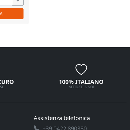
+
−
+
−
A
ORDINA
CURO
100% ITALIANO
SL
AFFIDATI A NOI
Assistenza telefonica
+39 0422 890380