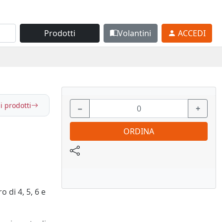
Prodotti
Volantini
ACCEDI
i prodotti
−
+
ORDINA
 di 4, 5, 6 e