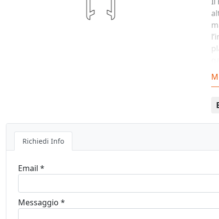
Il
al
ma
l’
pl
g
le
M
Richiedi Info
Email *
Messaggio *