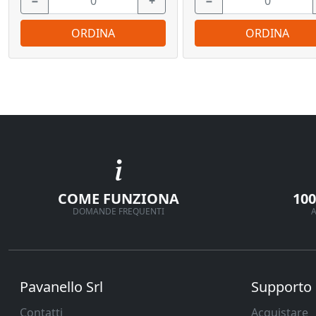
−
+
−
ORDINA
ORDINA
COME FUNZIONA
10
DOMANDE FREQUENTI
A
Pavanello Srl
Supporto
Contatti
Acquistare