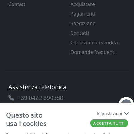
Contatti
Acquistare
Pagamenti
Spedizione
Contatti
Condizioni di vendita
Domande frequenti
Assistenza telefonica
+39 0422 890380
Questo sito
Impostazioni
usa i cookies
ACCETTA TUTTI
PAVANELLO SRL
P.IVA
03432690265
Cap. Soc.
100.000