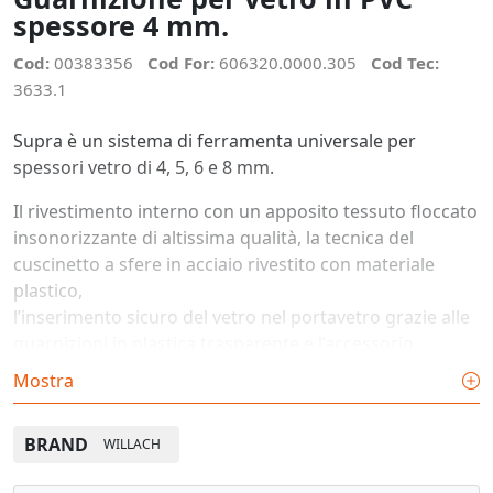
spessore 4 mm.
Cod:
00383356
Cod For:
606320.0000.305
Cod Tec:
3633.1
Supra è un sistema di ferramenta universale per
spessori vetro di 4, 5, 6 e 8 mm.
Il rivestimento interno con un apposito tessuto floccato
insonorizzante di altissima qualità, la tecnica del
cuscinetto a sfere in acciaio rivestito con materiale
plastico,
l’inserimento sicuro del vetro nel portavetro grazie alle
guarnizioni in plastica trasparente e l’accessorio
antieffrazione nella guida superiore garantiscono un
Mostra
funzionamento perfetto,
leggero e silenzioso delle ante in vetro scorrevoli.
BRAND
WILLACH