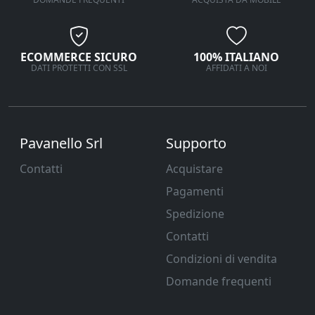
ECOMMERCE SICURO
100% ITALIANO
DATI PROTETTI CON SSL
AFFIDATI A NOI
Pavanello Srl
Supporto
Contatti
Acquistare
Pagamenti
Spedizione
Contatti
Condizioni di vendita
Domande frequenti