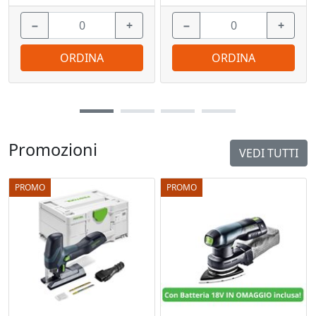
−
+
−
+
ORDINA
ORDINA
Promozioni
VEDI TUTTI
PROMO
PROMO