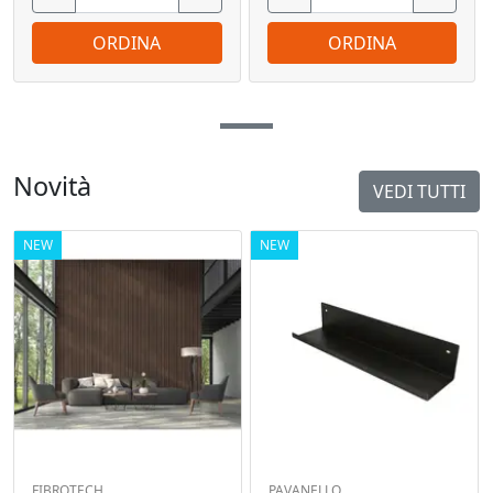
ORDINA
ORDINA
Novità
VEDI TUTTI
NEW
NEW
FIBROTECH
PAVANELLO