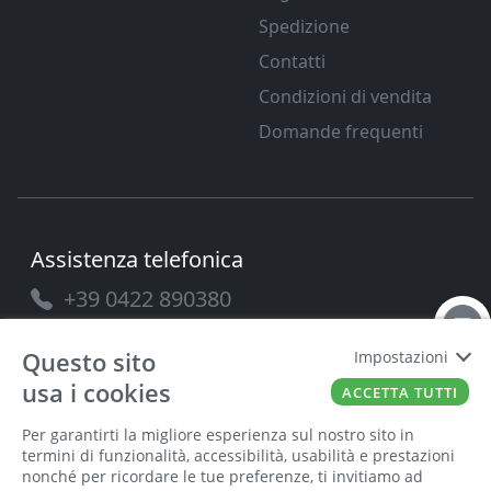
Spedizione
Contatti
Condizioni di vendita
Domande frequenti
Assistenza telefonica
+39 0422 890380
Questo sito
Impostazioni
usa i cookies
ACCETTA TUTTI
PAVANELLO SRL
P.IVA
03432690265
Cap. Soc.
100.000
Per garantirti la migliore esperienza sul nostro sito in
termini di funzionalità, accessibilità, usabilità e prestazioni
nonché per ricordare le tue preferenze, ti invitiamo ad