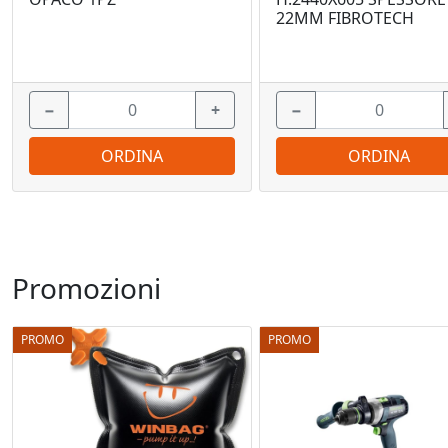
22MM FIBROTECH
−
+
−
ORDINA
ORDINA
Promozioni
PROMO
PROMO