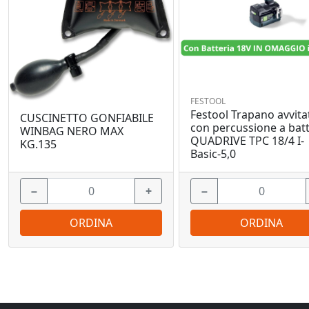
FESTOOL
Festool Trapano avvita
CUSCINETTO GONFIABILE
con percussione a batt
WINBAG NERO MAX
QUADRIVE TPC 18/4 I-
KG.135
Basic-5,0
−
+
−
ORDINA
ORDINA