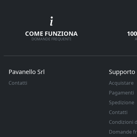
COME FUNZIONA
10
DOMANDE FREQUENTI
A
Pavanello Srl
Supporto
Contatti
Acquistare
Pagamenti
Spedizione
Contatti
Condizioni d
Domande fr