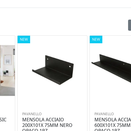
NEW
NEW
PAVANELLO
PAVANELLO
SIC
MENSOLA ACCIAIO
MENSOLA ACCIA
200X101X 75MM NERO
600X101X 75MM
OPACO 1PZ
OPACO 1PZ