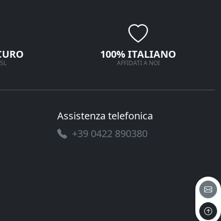
CURO
100% ITALIANO
SL
AFFIDATI A NOI
Assistenza telefonica
+39 0422 890380