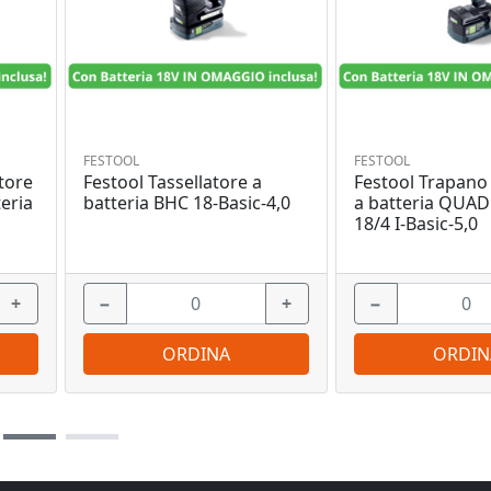
FESTOOL
FESTOOL
tore
Festool Tassellatore a
Festool Trapano 
eria
batteria BHC 18-Basic-4,0
a batteria QUA
18/4 I-Basic-5,0
+
−
+
−
ORDINA
ORDIN