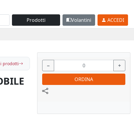
Prodotti
Volantini
ACCEDI
i prodotti
−
+
OBILE
ORDINA