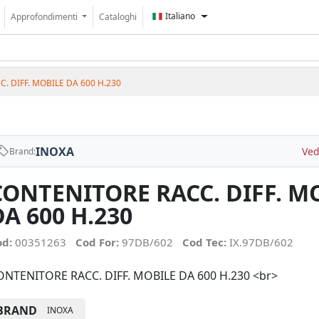
Italiano
Approfondimenti
Cataloghi
. DIFF. MOBILE DA 600 H.230
INOXA
Ved
Brand:
CONTENITORE RACC. DIFF. M
DA 600 H.230
od:
00351263
Cod For:
97DB/602
Cod Tec:
IX.97DB/602
ONTENITORE RACC. DIFF. MOBILE DA 600 H.230 <br>
BRAND
INOXA