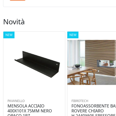
Novità
NEW
NEW
PAVANELLO
FIBROTECH
MENSOLA ACCIAIO
FONOASSORBENTE BA
400X101X 75MM NERO
ROVERE CHIARO
OPACO 1PZ
H.2440X605 SPESSORE