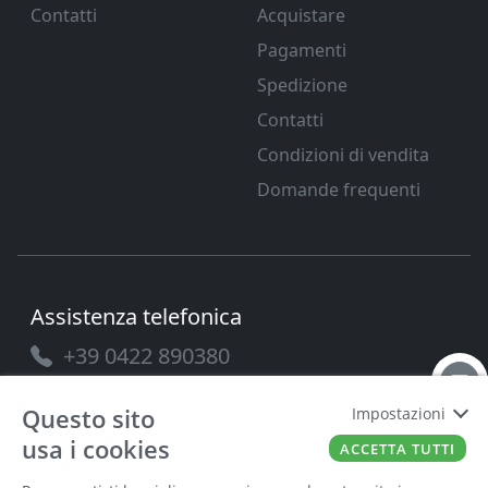
Contatti
Acquistare
Pagamenti
Spedizione
Contatti
Condizioni di vendita
Domande frequenti
Assistenza telefonica
+39 0422 890380
Questo sito
Impostazioni
usa i cookies
ACCETTA TUTTI
PAVANELLO SRL
P.IVA
03432690265
Cap. Soc.
100.000