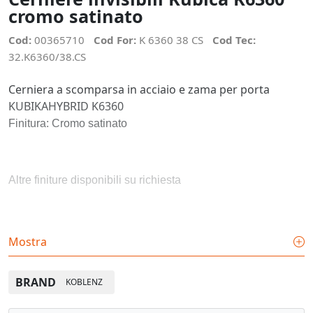
cromo satinato
Cod:
00365710
Cod For:
K 6360 38 CS
Cod Tec:
32.K6360/38.CS
Cerniera a scomparsa in acciaio e zama per porta
KUBIKAHYBRID K6360
Finitura: Cromo satinato
Altre finiture disponibili su richiesta
- Cerniera a scomparsa Per porte a filo in acciaio
Mostra
Altoresistenziale e zama
BRAND
KOBLENZ
- Disassata per sormonto coprifilo fino a 12mm, per telai in
legno, acciaio e alluminio.