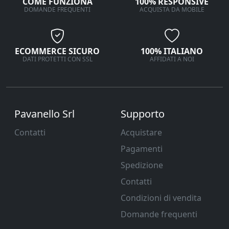
COME FUNZIONA
100% RESPONSIVE
DOMANDE FREQUENTI
ACQUISTA DA MOBILE
ECOMMERCE SICURO
100% ITALIANO
DATI PROTETTI CON SSL
AFFIDATI A NOI
Pavanello Srl
Supporto
Contatti
Acquistare
Pagamenti
Spedizione
Contatti
Condizioni di vendita
Domande frequenti