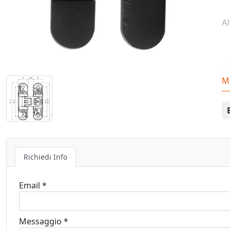
Al
- 
M
- 
- 
Richiedi Info
Email *
- 
Messaggio *