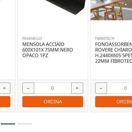
PAVANELLO
FIBROTECH
MENSOLA ACCIAIO
FONOASSORBEN
O
600X101X 75MM NERO
ROVERE CHIARO
OPACO 1PZ
H.2440X605 SP
22MM FIBROTE
+
−
+
−
ORDINA
ORDIN