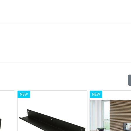
Boccole anti-usura, senza necessità di lubrificazione / manuten
Reversibile Per porta DX/SX. Regolabile tridimensionalmente
Tutte le regolazioni indipendenti, assistite, autoportanti
Regolazioni: orizzontale + 3,0/-2,0 mm, verticale +/- 3,0 mm, plan
m.
NEW
NEW
onfezione:20 pz.