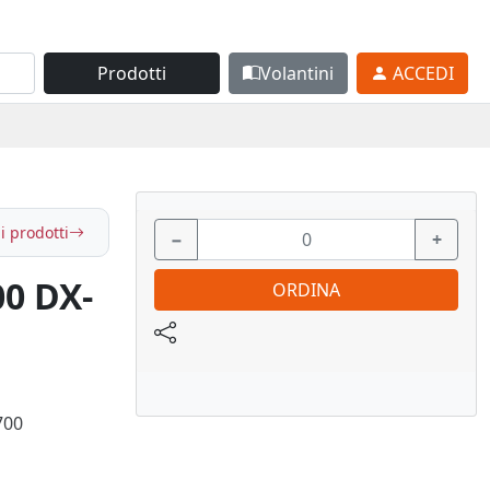
Prodotti
Volantini
ACCEDI
i prodotti
−
+
0 DX-
ORDINA
700