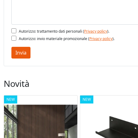
- 
- 
Autorizzo: trattamento dati personali (
Privacy policy
).
Autorizzo: invio materiale promozionale (
Privacy policy
).
- 
Invia
- 
Novità
m
NEW
NEW
-C