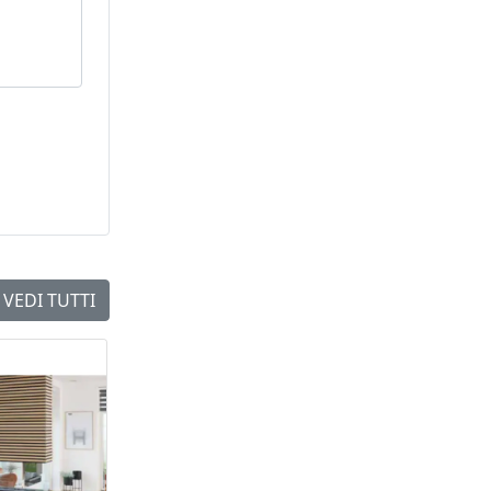
zione
are +/- 1,0
VEDI TUTTI
NEW
NEW