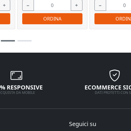
+
−
+
−
ORDINA
ORDIN
0% RESPONSIVE
ECOMMERCE SI
CQUISTA DA MOBILE
DATI PROTETTI CON S
Seguici su