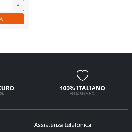
+
−
+
−
A
ORDINA
CURO
100% ITALIANO
SL
AFFIDATI A NOI
Assistenza telefonica