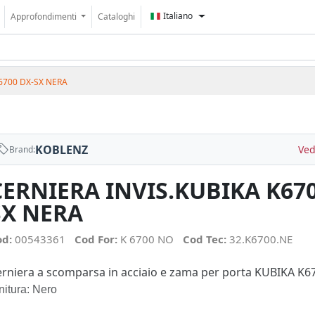
Italiano
Approfondimenti
Cataloghi
6700 DX-SX NERA
KOBLENZ
Ved
Brand:
CERNIERA INVIS.KUBIKA K670
SX NERA
od:
00543361
Cod For:
K 6700 NO
Cod Tec:
32.K6700.NE
rniera a scomparsa in acciaio e zama per porta KUBIKA K6
nitura: Nero