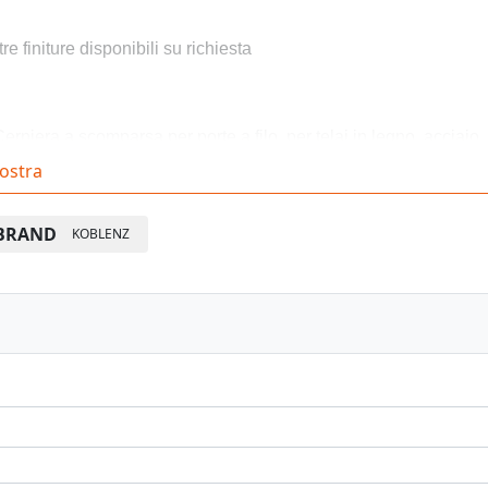
tre finiture disponibili su richiesta
Cerniera a scomparsa per porte a filo, per telai in legno, acciaio,
ostra
Certificazione UL-ULC
BRAND
KOBLENZ
Capacità di carico fino a 50kg con due cerniere, 70kg con tre
Angolo di apertura fino a 180°, spessore porta minimo 40mm.