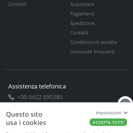
Contatti
Acquistare
Pagamenti
Spedizione
Contatti
Condizioni di vendita
Domande frequenti
Assistenza telefonica
+39 0422 890380
Questo sito
Impostazioni
usa i cookies
ACCETTA TUTTI
PAVANELLO SRL
P.IVA
03432690265
Cap. Soc.
100.000