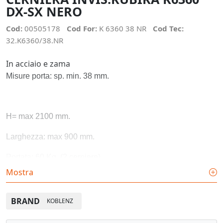
DX-SX NERO
Cod:
00505178
Cod For:
K 6360 38 NR
Cod Tec:
32.K6360/38.NR
In acciaio e zama
Misure porta: sp. min. 38 mm.
H= max 2100 mm.
Larghezza: max 900 mm.
Portata: 60 Kg. (2 cerniere)
Mostra
Finitura: (NR) nero
Confezione: 20 pz.
BRAND
KOBLENZ