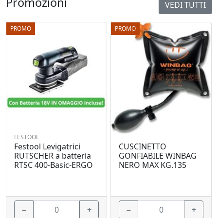
Promozioni
VEDI TUTTI
PROMO
PROMO
FESTOOL
Festool Levigatrici
CUSCINETTO
RUTSCHER a batteria
GONFIABILE WINBAG
RTSC 400-Basic-ERGO
NERO MAX KG.135
−
+
−
+