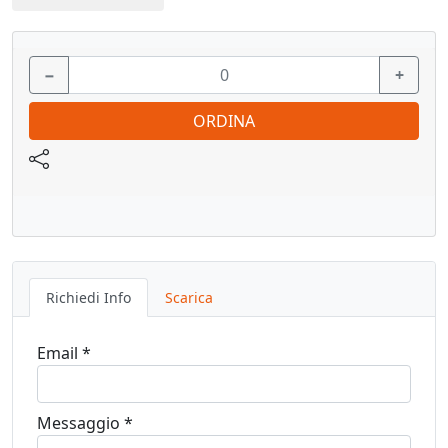
- Reversibile Per porta DX/SX
- Regolabile tridimensionalmente, tutte regolazioni
−
+
indipendenti
ORDINA
- Regolazioni: orizzontale +/- 1,5 mm, verticale +/- 1,5 mm,
planare +/- 1,0 mm.
-Confezione:20 pz.
Vedi pagina catalogo
Richiedi Info
Scarica
Email *
Messaggio *