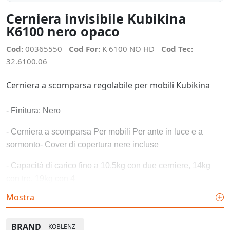
Cerniera invisibile Kubikina
K6100 nero opaco
Cod:
00365550
Cod For:
K 6100 NO HD
Cod Tec:
32.6100.06
Cerniera a scomparsa regolabile per mobili Kubikina
- Finitura: Nero
- Cerniera a scomparsa Per mobili Per ante in luce e a
sormonto- Cover di copertura nere incluse
- Capacità di carico fino a 10.5kg con due cerniere, 14kg
con tre, 19kg con 4
Mostra
- Angolo di apertura fino a 180°
- spessore sportello minimo 18mm
BRAND
KOBLENZ