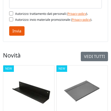
- Regolabile tridimensionalmente, tutte le regolazioni
indipendenti, assistite e autoportanti
Autorizzo: trattamento dati personali (
Privacy policy
).
Autorizzo: invio materiale promozionale (
Privacy policy
).
Invia
- Regolazioni: orizzontale +3,0/-2,0 mm, verticale +/- 2,5
mm, planare +/- 1,0 mm.
Novità
VEDI TUTTI
-Confezione:20 pz.
NEW
NEW