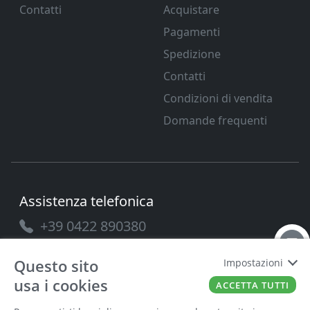
Contatti
Acquistare
Pagamenti
Spedizione
Contatti
Condizioni di vendita
Domande frequenti
Assistenza telefonica
+39 0422 890380
Questo sito
Impostazioni
usa i cookies
ACCETTA TUTTI
PAVANELLO SRL
P.IVA
03432690265
Cap. Soc.
100.000