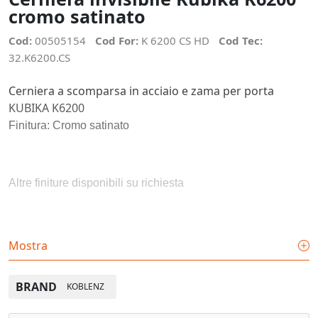
cromo satinato
Cod:
00505154
Cod For:
K 6200 CS HD
Cod Tec:
32.K6200.CS
Cerniera a scomparsa in acciaio e zama per porta
KUBIKA K6200
Finitura: Cromo satinato
Altre finiture disponibili su richiesta
- Cerniera a scomparsa per porte a filo, per telai in legno,
Mostra
acciaio e alluminio
BRAND
KOBLENZ
- Marcatura CE per portata 40kg