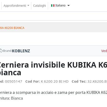
Italiano
Approfondimenti
Cataloghi
IKA K6200 BIANCA
KOBLENZ
Ved
Brand:
Cerniera invisibile KUBIKA K
bianca
od:
00505147
Cod For:
K 6200 20 BI HD
Cod Tec:
32.K6200.B
rniera a scomparsa in acciaio e zama per porta KUBIKA K6
nitura: Bianca