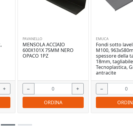
PAVANELLO
EMUCA
,
MENSOLA ACCIAIO
Fondi sotto lavel
600X101X 75MM NERO
M100, 963x580
OPACO 1PZ
spessore della t
18mm, tagliabile
Tecnoplastica, G
antracite
+
−
+
−
ORDINA
ORDIN