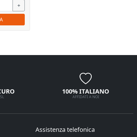
+
−
+
−
A
ORDINA
CURO
100% ITALIANO
SL
AFFIDATI A NOI
Assistenza telefonica