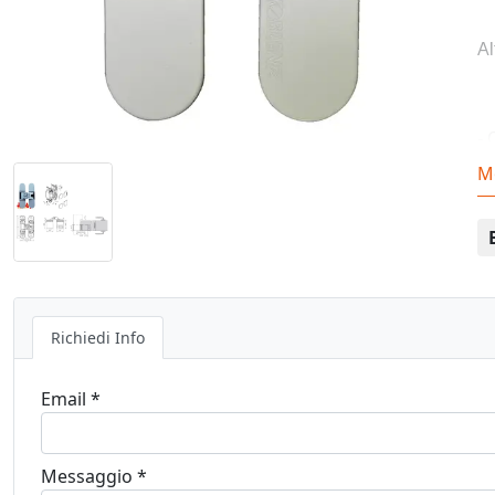
Al
- 
M
- 
- 
- 
- 
Richiedi Info
- 
Email *
- 
au
Messaggio *
- 