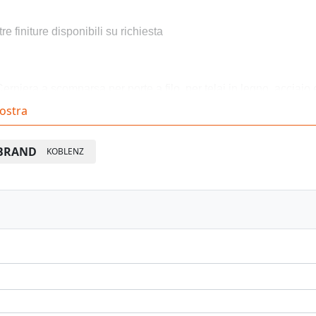
tre finiture disponibili su richiesta
Cerniera a scomparsa per porte a filo, per telai in legno, acciaio
ostra
Marcatura CE per portata 40kg
Capacità di carico fino a 45 kg, con due cerniere, 60kg con tre.
BRAND
KOBLENZ
Angolo di apertura fino a 180°, spessore porta minimo 32mm.
Boccole anti-usura, senza necessità di lubrificazione / manuten
Reversibile Per porta DX/SX
Regolabile tridimensionalmente, tutte le regolazioni indipendenti,
toportanti
Regolazioni: orizzontale +3,0/-2,0 mm, verticale +/- 2,5 mm, plan