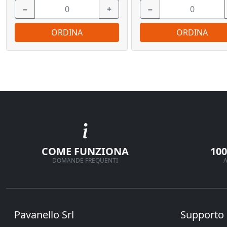
−
+
−
ORDINA
ORDINA
COME FUNZIONA
10
DOMANDE FREQUENTI
A
Pavanello Srl
Supporto