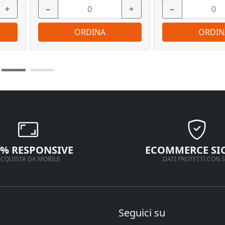
+
−
+
−
ORDINA
ORDIN
0% RESPONSIVE
ECOMMERCE SI
CQUISTA DA MOBILE
DATI PROTETTI CON S
Seguici su