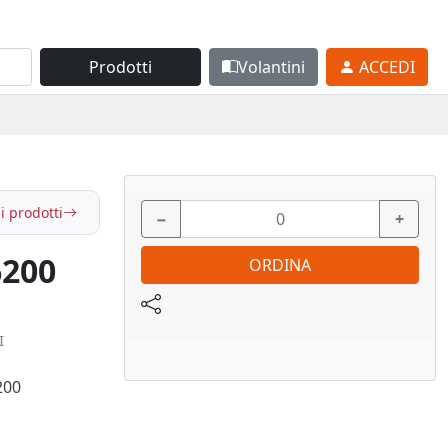
Prodotti
Volantini
ACCEDI
i prodotti
−
+
6200
ORDINA
I
200