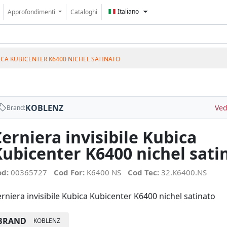
Italiano
Approfondimenti
Cataloghi
BICA KUBICENTER K6400 NICHEL SATINATO
KOBLENZ
Ved
Brand:
erniera invisibile Kubica
Kubicenter K6400 nichel sati
od:
00365727
Cod For:
K6400 NS
Cod Tec:
32.K6400.NS
rniera invisibile Kubica Kubicenter K6400 nichel satinato
BRAND
KOBLENZ