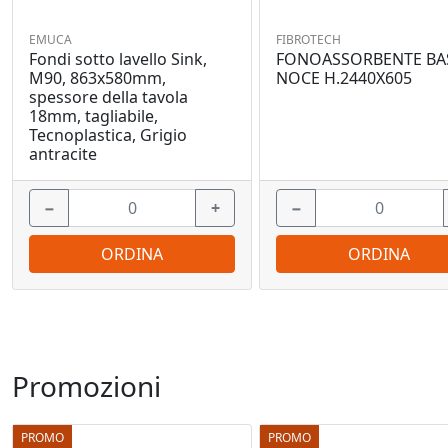
EMUCA
FIBROTECH
Fondi sotto lavello Sink,
FONOASSORBENTE BA
M90, 863x580mm,
NOCE H.2440X605
spessore della tavola
18mm, tagliabile,
Tecnoplastica, Grigio
antracite
−
+
−
ORDINA
ORDINA
Promozioni
PROMO
PROMO