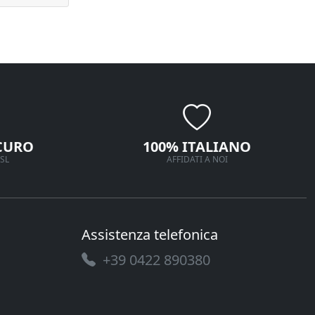
CURO
100% ITALIANO
SL
AFFIDATI A NOI
Assistenza telefonica
+39 0422 890380