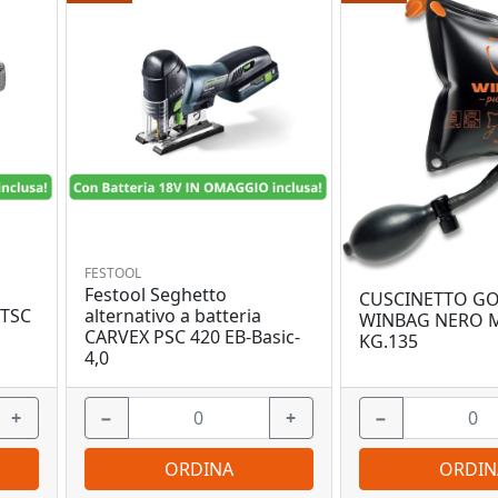
FESTOOL
Festool Seghetto
CUSCINETTO GO
RTSC
alternativo a batteria
WINBAG NERO 
CARVEX PSC 420 EB-Basic-
KG.135
4,0
+
−
+
−
ORDINA
ORDIN