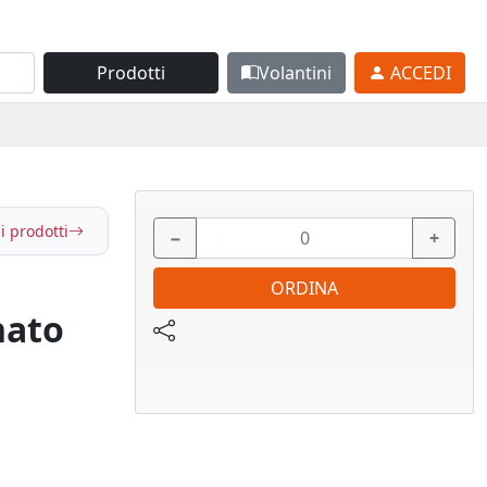
Prodotti
Volantini
ACCEDI
i prodotti
−
+
ORDINA
nato