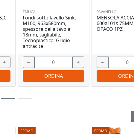
EMUCA
PAVANELLO
SIC
Fondi sotto lavello Sink,
MENSOLA ACCIA
M100, 963x580mm,
600X101X 75MM
spessore della tavola
OPACO 1PZ
18mm, tagliabile,
Tecnoplastica, Grigio
antracite
+
−
+
−
ORDINA
ORDIN
PROMO
PROMO