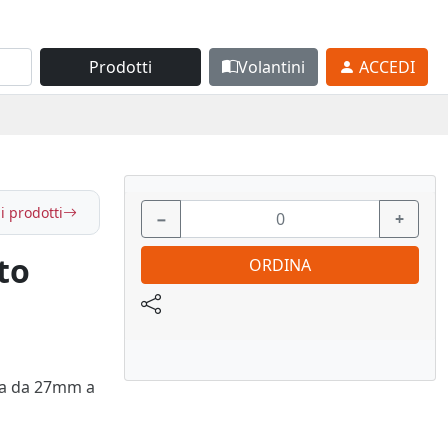
Prodotti
Volantini
ACCEDI
i prodotti
−
+
to
ORDINA
ta da 27mm a