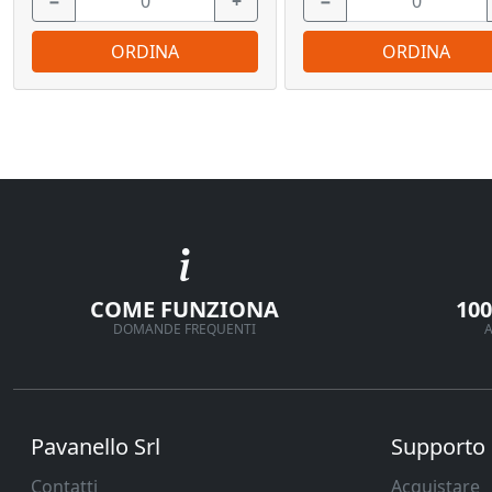
−
+
−
ORDINA
ORDINA
COME FUNZIONA
10
DOMANDE FREQUENTI
A
Pavanello Srl
Supporto
Contatti
Acquistare