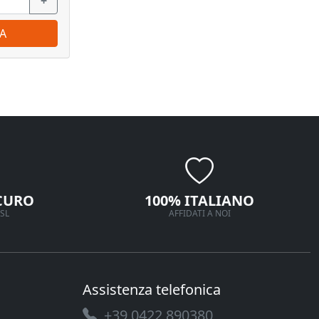
+
−
+
−
A
ORDINA
CURO
100% ITALIANO
SL
AFFIDATI A NOI
Assistenza telefonica
+39 0422 890380