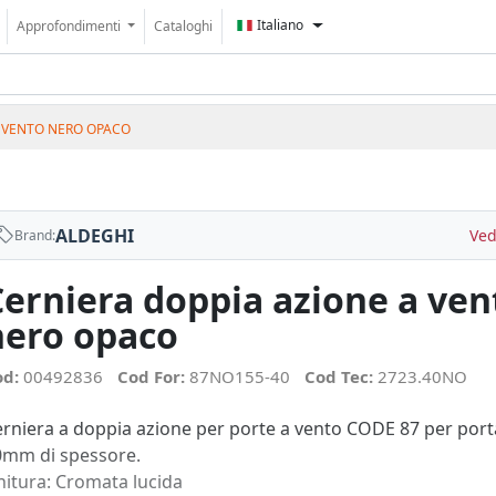
Italiano
Approfondimenti
Cataloghi
A VENTO NERO OPACO
ALDEGHI
Ved
Brand:
Cerniera doppia azione a ven
nero opaco
od:
00492836
Cod For:
87NO155-40
Cod Tec:
2723.40NO
rniera a doppia azione per porte a vento CODE 87 per por
0mm di spessore.
nitura: Cromata lucida