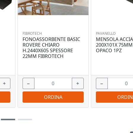
FIBROTECH
PAVANELLO
FONOASSORBENTE BASIC
MENSOLA ACCIA
O
ROVERE CHIARO
200X101X 75MM
H.2440X605 SPESSORE
OPACO 1PZ
22MM FIBROTECH
+
−
+
−
ORDINA
ORDIN