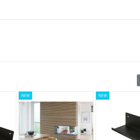
initure classiche e nuove soddisfano tutte le esigenze della c
IDEO MONTAGGIO
Vedi pagina catalogo
NEW
NEW