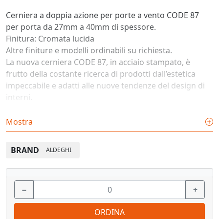
Cerniera a doppia azione per porte a vento CODE 87
per porta da 27mm a 40mm di spessore.
Finitura: Cromata lucida
Altre finiture e modelli ordinabili su richiesta.
La nuova cerniera CODE 87, in acciaio stampato, è
frutto della costante ricerca di prodotti dall’estetica
impeccabile e adatti alle nuove tendenze del design di
interni.
Le caratteristiche principali sono l’estrema linearità dei
Mostra
componenti e il ridottissimo spessore quando la
cerniera è chiusa: questa caratteristica rende possibile
BRAND
ALDEGHI
il suo utilizzo anche senza realizzare gli incassi nel
telaio.
L’utilizzo dell’acciaio stampato a freddo è garanzia di
−
+
forza e durata del prodotto mentre gli innovativi
cuscinetti in polimero tecnico annullano tutti gli attriti
ORDINA
durante la rotazione della porta e rendono superflua la