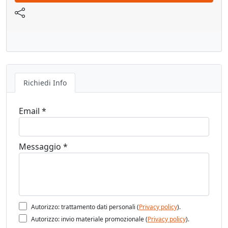
manutenzione. La cerniera è utilizzabile anche con
carichi di porta importanti.
L’ installazione è possibile sia con incasso a scomparsa
che applicata direttamente al telaio.
-Ridottissimo spessore di 6,6 mm e la facilità di
regolazione della forza della molla in acciaio inox,
Richiedi Info
permettono di adattare la cerniera a qualunque tipo di
porta, di qualsiasi materiale e anche di grande
Email *
dimensione.
-Finiture classiche e nuove soddisfano tutte le esigenze
della clientela.
Messaggio *
VIDEO MONTAGGIO
Vedi pagina catalogo
Autorizzo: trattamento dati personali (
Privacy policy
).
Autorizzo: invio materiale promozionale (
Privacy policy
).