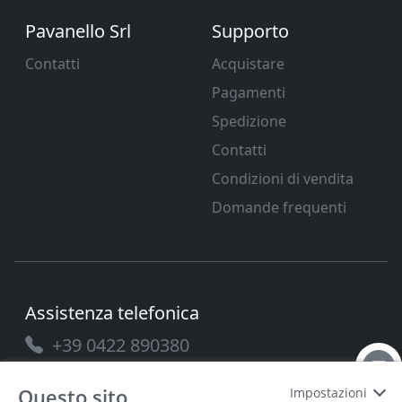
Pavanello Srl
Supporto
Contatti
Acquistare
Pagamenti
Spedizione
Contatti
Condizioni di vendita
Domande frequenti
Assistenza telefonica
+39 0422 890380
Questo sito
Impostazioni