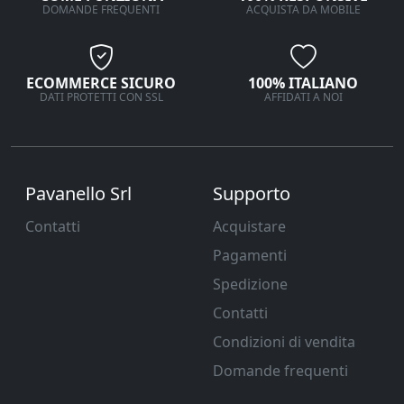
DOMANDE FREQUENTI
ACQUISTA DA MOBILE
ECOMMERCE SICURO
100% ITALIANO
DATI PROTETTI CON SSL
AFFIDATI A NOI
Pavanello Srl
Supporto
Contatti
Acquistare
Pagamenti
Spedizione
Contatti
Condizioni di vendita
Domande frequenti