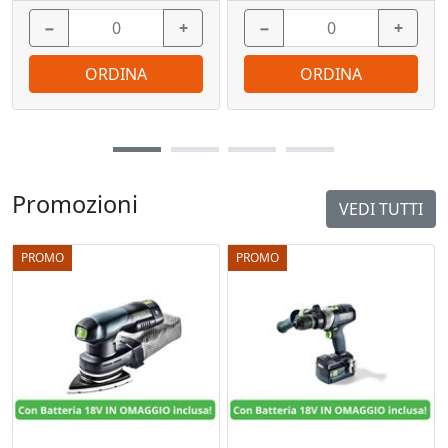
−
+
−
+
ORDINA
ORDINA
Promozioni
VEDI TUTTI
PROMO
PROMO