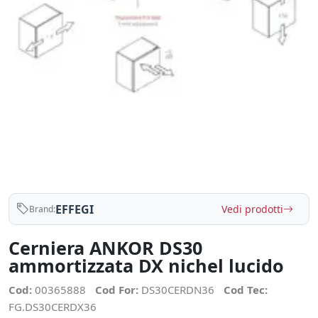
EFFEGI
Vedi prodotti
Brand:
Cerniera ANKOR DS30
ammortizzata DX nichel lucido
Cod:
00365888
Cod For:
DS30CERDN36
Cod Tec:
FG.DS30CERDX36