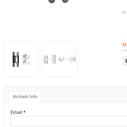
In
Mi
M
L
Po
Richiedi Info
Co
Email *