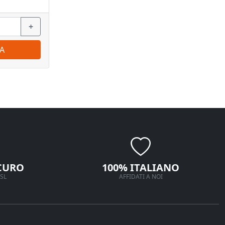
+
−
+
−
A
ORDINA
CURO
100% ITALIANO
SL
AFFIDATI A NOI