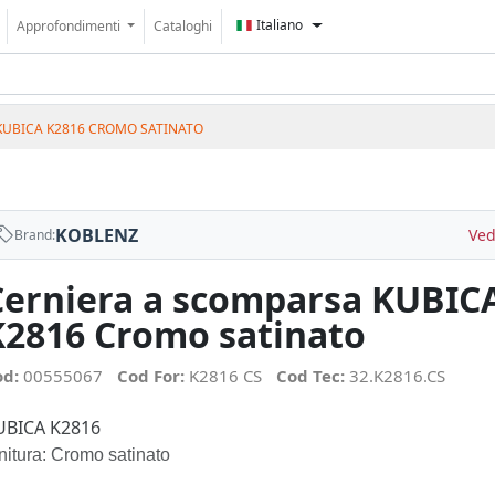
Italiano
Approfondimenti
Cataloghi
KUBICA K2816 CROMO SATINATO
KOBLENZ
Ved
Brand:
Cerniera a scomparsa KUBIC
K2816 Cromo satinato
od:
00555067
Cod For:
K2816 CS
Cod Tec:
32.K2816.CS
UBICA K2816
nitura: Cromo satinato