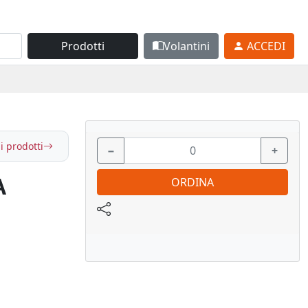
Prodotti
Volantini
ACCEDI
i prodotti
−
+
A
ORDINA