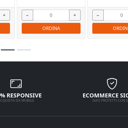
+
−
+
−
ORDINA
ORDIN
0% RESPONSIVE
ECOMMERCE SI
CQUISTA DA MOBILE
DATI PROTETTI CON S