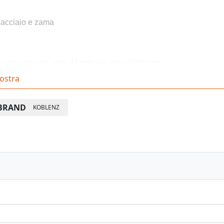
 acciaio e zama
sure porta: sp. min. 41 mm. H= max 2100 mm.
ostra
arghezza: max 900 mm.
BRAND
KOBLENZ
rtata: 160 Kg. (2 cerniere)
nfezione: 2 pz.