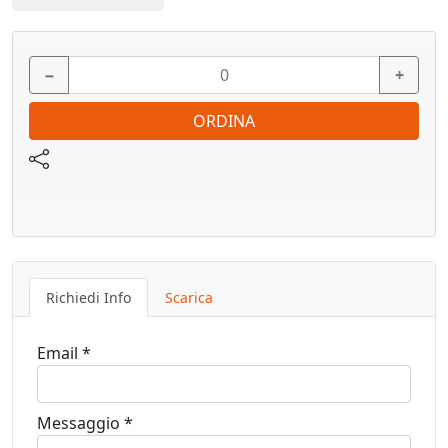
Confezione: 2 pz.
−
+
Vedi pagina catalogo
ORDINA
Richiedi Info
Scarica
Email *
Messaggio *