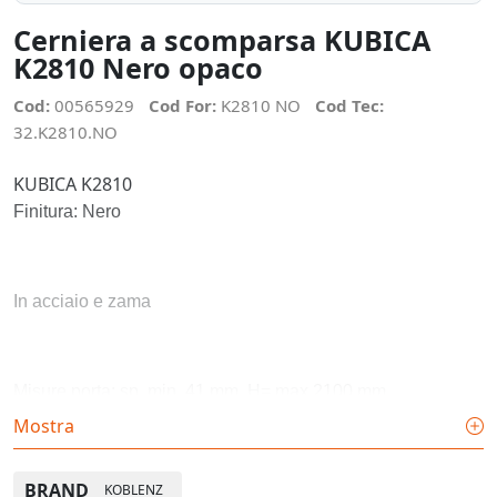
Cerniera a scomparsa KUBICA
K2810 Nero opaco
Cod:
00565929
Cod For:
K2810 NO
Cod Tec:
32.K2810.NO
KUBICA K2810
Finitura: Nero
In acciaio e zama
Misure porta: sp. min. 41 mm. H= max 2100 mm.
Mostra
Larghezza: max 900 mm.
Portata: 100 Kg. (2 cerniere)
BRAND
KOBLENZ