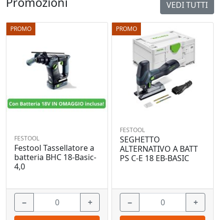
Promozioni
VEDI TUTTI
PROMO
PROMO
FESTOOL
FESTOOL
SEGHETTO
Festool Tassellatore a
ALTERNATIVO A BATT
batteria BHC 18-Basic-
PS C-E 18 EB-BASIC
4,0
−
+
−
+