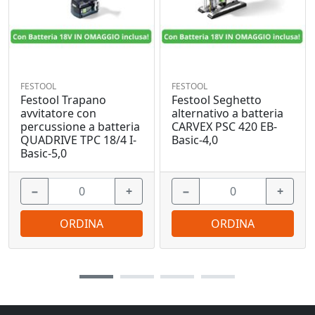
FESTOOL
FESTOOL
Festool Trapano
Festool Seghetto
avvitatore con
alternativo a batteria
percussione a batteria
CARVEX PSC 420 EB-
QUADRIVE TPC 18/4 I-
Basic-4,0
Basic-5,0
−
+
−
+
ORDINA
ORDINA