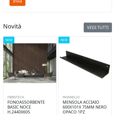
Invia
Novità
VEDI TUTTI
NEW
NEW
FIBROTECH
PAVANELLO
FONOASSORBENTE
MENSOLA ACCIAIO
BASIC NOCE
600X101X 75MM NERO
H.2440X605
OPACO 1PZ