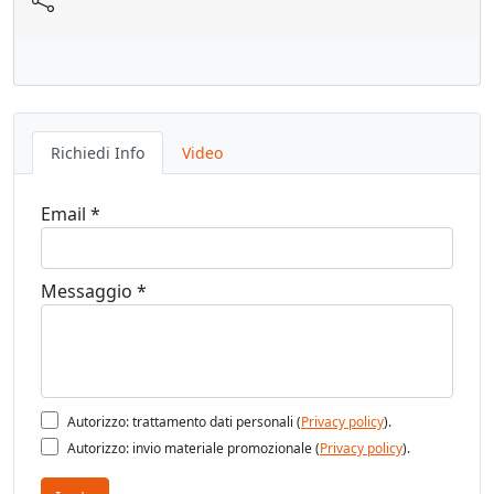
- Reversibile per porta DX/SX, regolabili
tridimensionalmente
- Tutte le regolazioni indipendenti, regolazione orizzontale
assistita e autoportante
Richiedi Info
Video
- Regolazioni: orizzontale +2,0/-1,5 mm verticale +/- 3,0 mm,
planare +/- 1,0 mm
Email *
-Confezione: 20pz
Messaggio *
Vedi pagina catalogo
Autorizzo: trattamento dati personali (
Privacy policy
).
Autorizzo: invio materiale promozionale (
Privacy policy
).