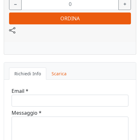
−
+
- Regolabile tridimensionalmente
ORDINA
- Confezione: 20pz
Richiedi Info
Scarica
Email *
Messaggio *