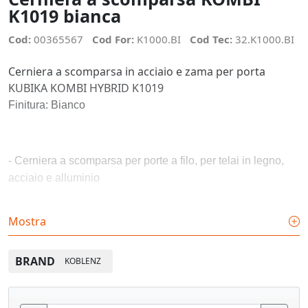
K1019 bianca
Cod:
00365567
Cod For:
K1000.BI
Cod Tec:
32.K1000.BI
Cerniera a scomparsa in acciaio e zama per porta
KUBIKA KOMBI HYBRID K1019
Finitura: Bianco
- Cerniera a scomparsa per porte a filo, per telai in legno,
acciaio e alluminio
- Capacità di carico fino a 40 kg con due cerniere, 52 kg con
Mostra
tre.
- Angolo di apertura fino a 180°, spessore porta minimo 35
BRAND
KOBLENZ
mm.
- Reversibile Per porta DX/SX