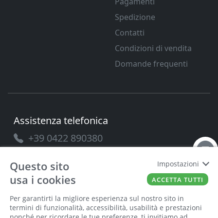
Pagamenti
Spedizione
Contatti
Condizioni di vendita
Domande frequenti
Assistenza telefonica
+39 0422 890380
Questo sito
Impostazioni
usa i cookies
ACCETTA TUTTI
PAVANELLO SRL
P.IVA
03432690265
Cap. Soc.
100.000
Per garantirti la migliore esperienza sul nostro sito in
termini di funzionalità, accessibilità, usabilità e prestazioni
nonché per ricordare le tue preferenze, ti invitiamo ad