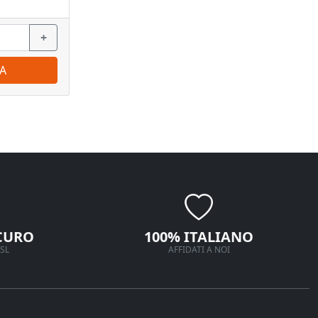
+
−
+
−
A
ORDINA
CURO
100% ITALIANO
SL
AFFIDATI A NOI