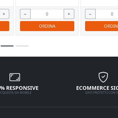
+
−
+
−
ORDINA
ORDIN
0% RESPONSIVE
ECOMMERCE SI
CQUISTA DA MOBILE
DATI PROTETTI CON S