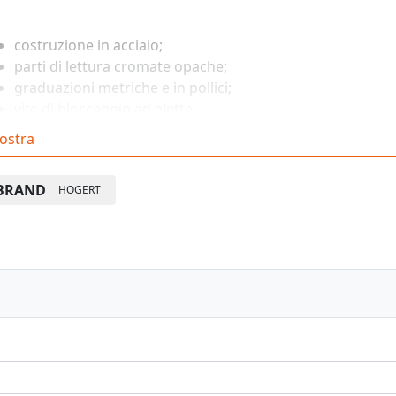
costruzione in acciaio;
parti di lettura cromate opache;
graduazioni metriche e in pollici;
vite di bloccaggio ad alette;
precisione 0,02 mm;
ostra
campo di misura fino a 155 mm;
parametri secondo DIN 862.
BRAND
HOGERT