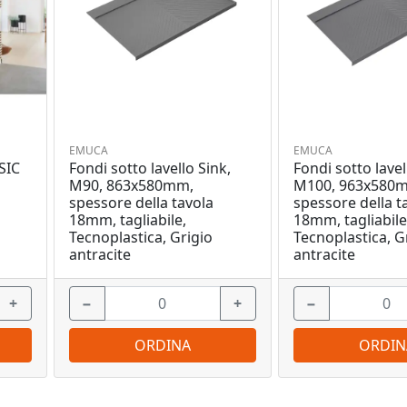
EMUCA
EMUCA
SIC
Fondi sotto lavello Sink,
Fondi sotto lavel
M90, 863x580mm,
M100, 963x580
spessore della tavola
spessore della t
18mm, tagliabile,
18mm, tagliabile
Tecnoplastica, Grigio
Tecnoplastica, G
antracite
antracite
+
−
+
−
ORDINA
ORDIN