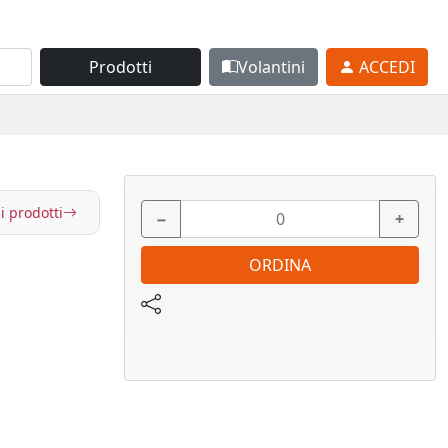
Prodotti
Volantini
ACCEDI
i prodotti
−
+
ORDINA