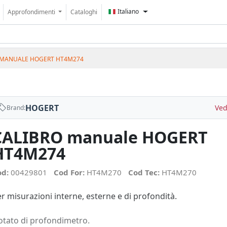
Italiano
Approfondimenti
Cataloghi
 MANUALE HOGERT HT4M274
HOGERT
Ved
Brand:
CALIBRO manuale HOGERT
HT4M274
od:
00429801
Cod For:
HT4M270
Cod Tec:
HT4M270
r misurazioni interne, esterne e di profondità.
otato di profondimetro.