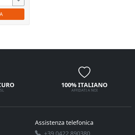
+
−
+
−
A
ORDINA
CURO
100% ITALIANO
SL
AFFIDATI A NOI
Assistenza telefonica
+39 0422 890380