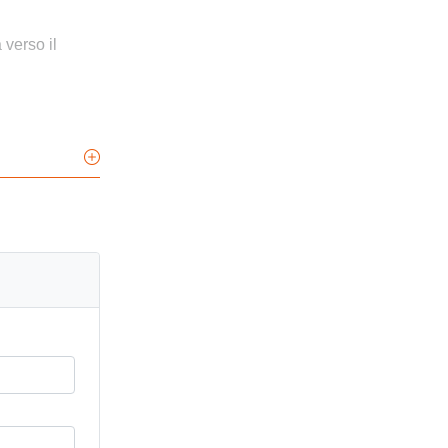
 verso il
n ogni
vviene tramite
 all'apertura