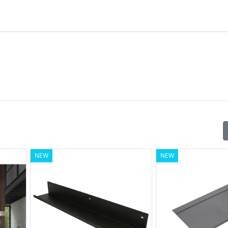
r ante a ribalta in legno oppure con telai in alluminio apartire d
rghezza di telaio di 45 mm
ilizzabile sia a sinistra che a destra
Vedi pagina catalogo
NEW
NEW