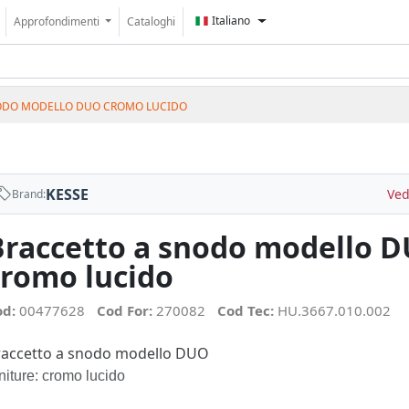
Italiano
Approfondimenti
Cataloghi
ODO MODELLO DUO CROMO LUCIDO
KESSE
Ved
Brand:
Braccetto a snodo modello 
cromo lucido
od:
00477628
Cod For:
270082
Cod Tec:
HU.3667.010.002
raccetto a snodo modello DUO
niture: cromo lucido