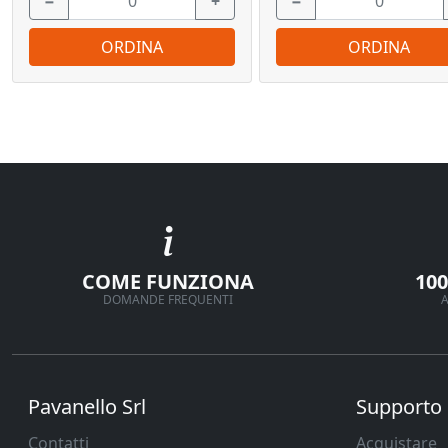
−
+
−
ORDINA
ORDINA
COME FUNZIONA
10
DOMANDE FREQUENTI
A
Pavanello Srl
Supporto
Contatti
Acquistare