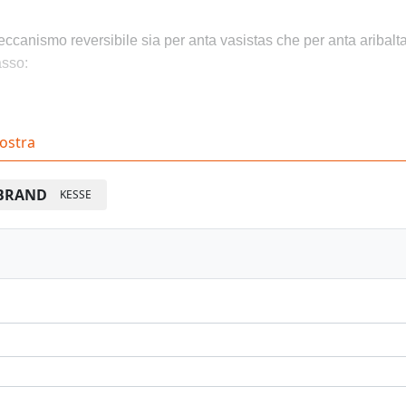
ccanismo reversibile sia per anta vasistas che per anta aribalta
sso:
unzione di arresto (come supporto verso l'alto): l'anta siblocca i
ostra
sizione oppure l'anta si blocca in posizione aperta, losblocco a
a leggera pressione.
BRAND
KESSE
unzione frenante (come fermo verso il basso): l'anta vienefrenata
golo di apertura: 75°, 90° oppure 110°
pporti: pressofusione di zinco