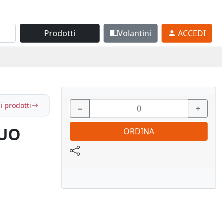
Prodotti
Volantini
ACCEDI
i prodotti
−
+
DUO
ORDINA