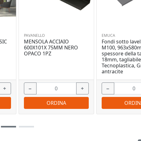
PAVANELLO
EMUCA
SIC
MENSOLA ACCIAIO
Fondi sotto lavel
600X101X 75MM NERO
M100, 963x580
OPACO 1PZ
spessore della t
18mm, tagliabile
Tecnoplastica, G
antracite
+
−
+
−
ORDINA
ORDIN