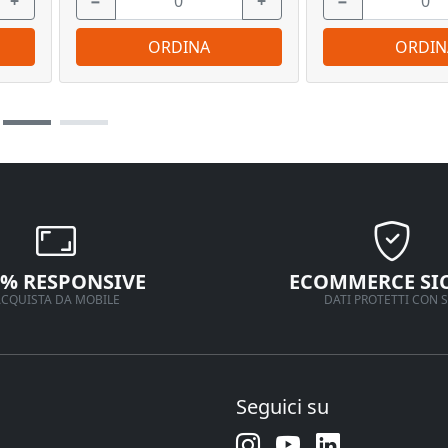
+
−
+
−
ORDINA
ORDIN
0% RESPONSIVE
ECOMMERCE SI
CQUISTA DA MOBILE
DATI PROTETTI CON S
Seguici su