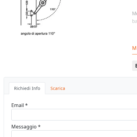
Me
ba
-F
M
po
un
-f
Richiedi Info
Scarica
Email *
An
Messaggio *
Su