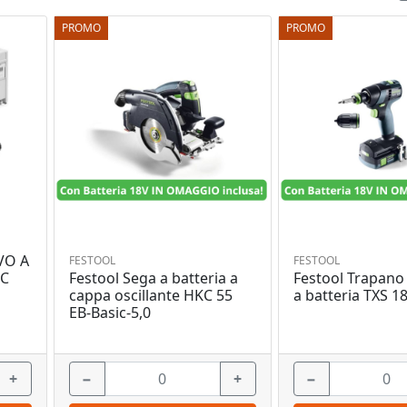
PROMO
PROMO
VO A
FESTOOL
FESTOOL
Festool Sega a batteria a
Festool Trapano 
IC
cappa oscillante HKC 55
a batteria TXS 18
EB-Basic-5,0
+
−
+
−