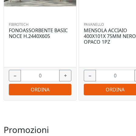
FIBROTECH
PAVANELLO
FONOASSORBENTE BASIC
MENSOLA ACCIAIO
NOCE H.2440X605
400X101X 75MM NER
OPACO 1PZ
−
+
−
ORDINA
ORDINA
Promozioni