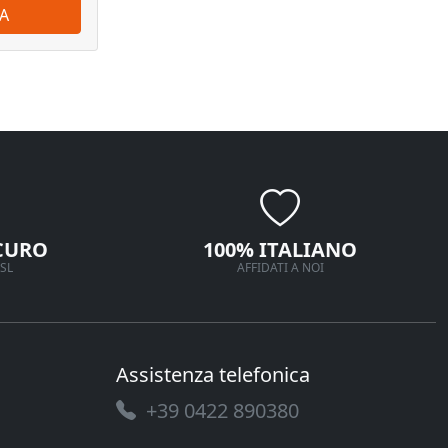
A
ORDINA
CURO
100% ITALIANO
SL
AFFIDATI A NOI
Assistenza telefonica
+39 0422 890380