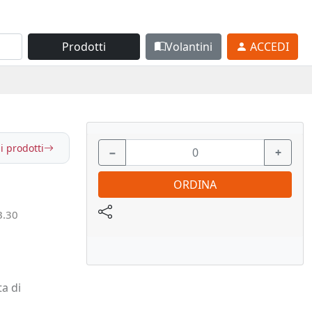
Prodotti
Volantini
ACCEDI
i prodotti
−
+
ORDINA
B.30
ta di