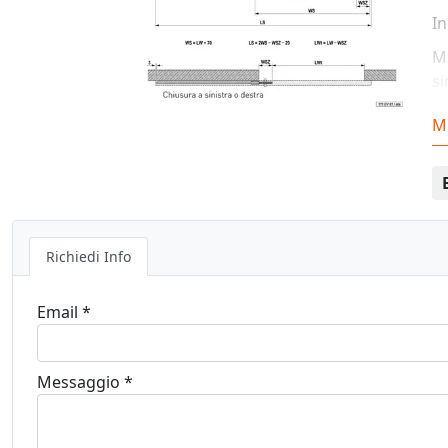
In
Mo
si
L
M
D
Pe
co
Richiedi Info
Email *
Messaggio *