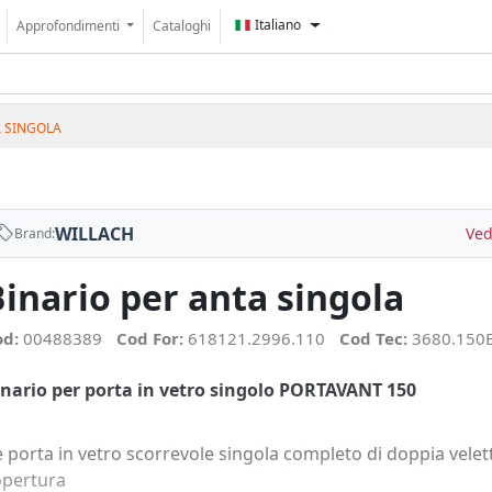
Italiano
Approfondimenti
Cataloghi
A SINGOLA
WILLACH
Ved
Brand:
inario per anta singola
od:
00488389
Cod For:
618121.2996.110
Cod Tec:
3680.150
inario per porta in vetro singolo PORTAVANT 150
 porta in vetro scorrevole singola completo di doppia velet
opertura