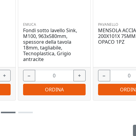
EMUCA
PAVANELLO
Fondi sotto lavello Sink,
MENSOLA ACCIA
O
M100, 963x580mm,
200X101X 75MM
spessore della tavola
OPACO 1PZ
18mm, tagliabile,
Tecnoplastica, Grigio
antracite
+
−
+
−
ORDINA
ORDIN