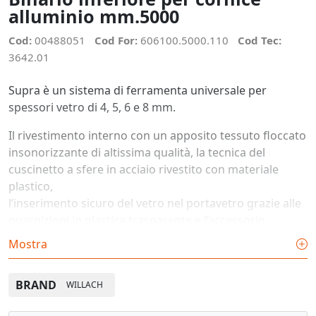
alluminio mm.5000
Cod:
00488051
Cod For:
606100.5000.110
Cod Tec:
3642.01
Supra è un sistema di ferramenta universale per
spessori vetro di 4, 5, 6 e 8 mm.
Il rivestimento interno con un apposito tessuto floccato
insonorizzante di altissima qualità, la tecnica del
cuscinetto a sfere in acciaio rivestito con materiale
plastico,
l’inserimento sicuro del vetro nel portavetro grazie alle
guarnizioni in plastica trasparente e l’accessorio
antieffrazione nella guida superiore garantiscono un
Mostra
funzionamento perfetto,
leggero e silenzioso delle ante in vetro scorrevoli.
BRAND
WILLACH