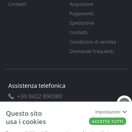
Contatti
Acquistare
Pagamenti
Spedizione
Contatti
Condizioni di vendita
Domande frequenti
Assistenza telefonica
+39 0422 890380
Questo sito
Impostazioni
usa i cookies
ACCETTA TUTTI
PAVANELLO SRL
P.IVA
03432690265
Cap. Soc.
100.000