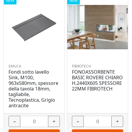
NEW
NEW
EMUCA
FIBROTECH
Fondi sotto lavello
FONOASSORBENTE
Sink, M100,
BASIC ROVERE CHIARO
963x580mm, spessore
H.2440X605 SPESSORE
della tavola 18mm,
22MM FIBROTECH
tagliabile,
Tecnoplastica, Grigio
antracite
−
+
−
+