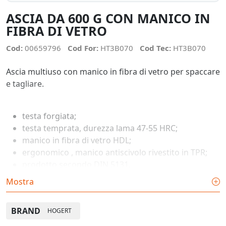
ASCIA DA 600 G CON MANICO IN
FIBRA DI VETRO
Cod:
00659796
Cod For:
HT3B070
Cod Tec:
HT3B070
Ascia multiuso con manico in fibra di vetro per spaccare
e tagliare.
testa forgiata;
testa temprata, durezza lama 47-55 HRC;
manico in fibra di vetro HDL;
ergonomico , manico antiscivolo rivestito in TPR;
prodotto secondo DIN 5131.
Mostra
BRAND
HOGERT