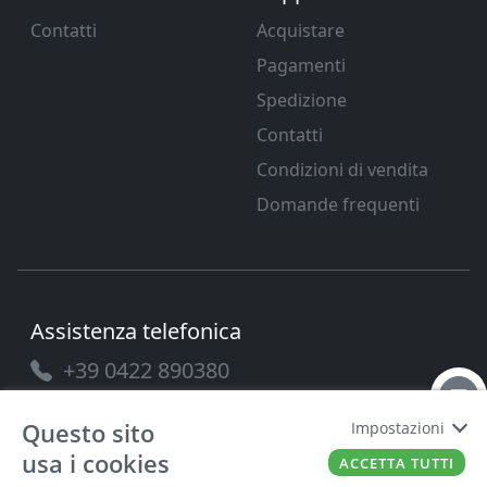
Contatti
Acquistare
Pagamenti
Spedizione
Contatti
Condizioni di vendita
Domande frequenti
Assistenza telefonica
+39 0422 890380
Questo sito
Impostazioni
usa i cookies
ACCETTA TUTTI
PAVANELLO SRL
P.IVA
03432690265
Cap. Soc.
100.000