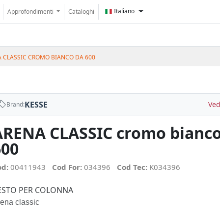
Italiano
Approfondimenti
Cataloghi
 CLASSIC CROMO BIANCO DA 600
KESSE
Ved
Brand:
ARENA CLASSIC cromo bianco
600
od:
00411943
Cod For:
034396
Cod Tec:
K034396
ESTO PER COLONNA
ena classic