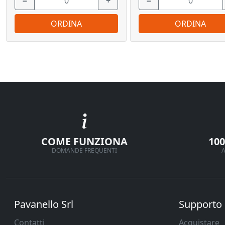
−
+
−
ORDINA
ORDINA
COME FUNZIONA
10
DOMANDE FREQUENTI
A
Pavanello Srl
Supporto
Contatti
Acquistare