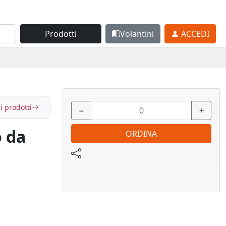
Prodotti
Volantini
ACCEDI
i prodotti
−
+
 da
ORDINA