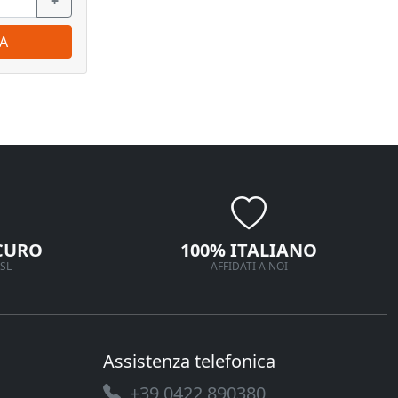
+
−
+
−
A
ORDINA
CURO
100% ITALIANO
SL
AFFIDATI A NOI
Assistenza telefonica
+39 0422 890380