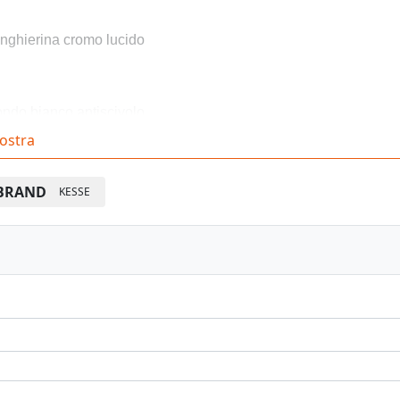
nghierina cromo lucido
ndo bianco antiscivolo
ostra
nfezione: 1 pz.
BRAND
KESSE