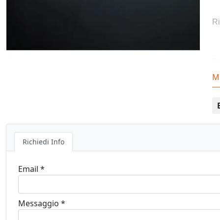
Ri
Fo
M
Co
Richiedi Info
Email *
Messaggio *