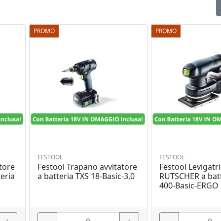
PROMO
PROMO
FESTOOL
FESTOOL
tore
Festool Trapano avvitatore
Festool Levigatri
eria
a batteria TXS 18-Basic-3,0
RUTSCHER a batt
400-Basic-ERGO