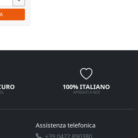
+
−
+
−
A
ORDINA
CURO
100% ITALIANO
SL
AFFIDATI A NOI
Assistenza telefonica
+39 0422 890380