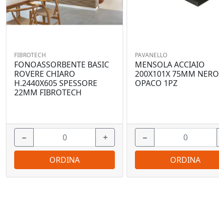
FIBROTECH
PAVANELLO
FONOASSORBENTE BASIC
MENSOLA ACCIAIO
ROVERE CHIARO
200X101X 75MM NER
H.2440X605 SPESSORE
OPACO 1PZ
22MM FIBROTECH
−
+
−
ORDINA
ORDINA