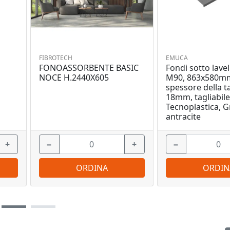
FIBROTECH
EMUCA
FONOASSORBENTE BASIC
Fondi sotto lavel
O
NOCE H.2440X605
M90, 863x580m
spessore della t
18mm, tagliabile
Tecnoplastica, G
antracite
+
−
+
−
ORDINA
ORDIN