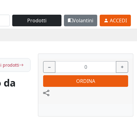
Prodotti
Volantini
ACCEDI
i prodotti
−
+
 da
ORDINA