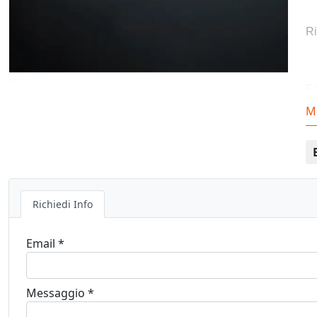
Ri
Fo
M
Co
Richiedi Info
Email *
Messaggio *