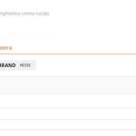
nghierina cromo lucido
ndo bianco antiscivolo
ostra
nfezione: 1 pz.
BRAND
KESSE