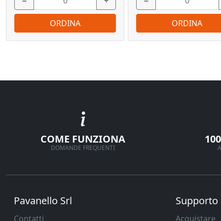
−
+
−
ORDINA
ORDINA
COME FUNZIONA
10
DOMANDE FREQUENTI
A
Pavanello Srl
Supporto
Contatti
Acquistare