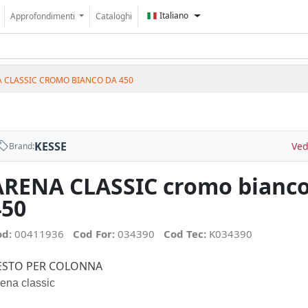
Italiano
Approfondimenti
Cataloghi
 CLASSIC CROMO BIANCO DA 450
KESSE
Ved
Brand:
ARENA CLASSIC cromo bianco
450
od:
00411936
Cod For:
034390
Cod Tec:
K034390
ESTO PER COLONNA
ena classic