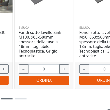
EMUCA
EMUCA
SIC
Fondi sotto lavello Sink,
Fondi sotto lavel
M100, 963x580mm,
M90, 863x580m
spessore della tavola
spessore della t
18mm, tagliabile,
18mm, tagliabile
Tecnoplastica, Grigio
Tecnoplastica, G
antracite
antracite
+
−
+
−
ORDINA
ORDIN