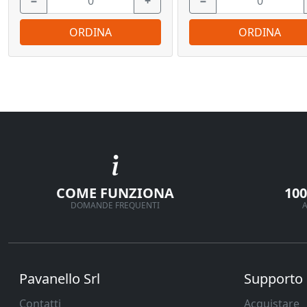
−
+
−
ORDINA
ORDINA
COME FUNZIONA
10
DOMANDE FREQUENTI
A
Pavanello Srl
Supporto
Contatti
Acquistare