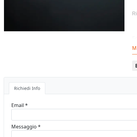
Ri
Fo
M
Co
Richiedi Info
Email *
Messaggio *