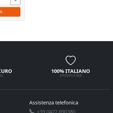
+
−
+
−
A
ORDINA
CURO
100% ITALIANO
SL
AFFIDATI A NOI
Assistenza telefonica
+39 0422 890380