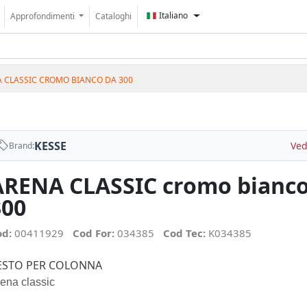
Italiano
Approfondimenti
Cataloghi
 CLASSIC CROMO BIANCO DA 300
KESSE
Ved
Brand:
ARENA CLASSIC cromo bianco
300
od:
00411929
Cod For:
034385
Cod Tec:
K034385
ESTO PER COLONNA
ena classic