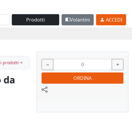
Prodotti
Volantini
ACCEDI
i prodotti
−
+
 da
ORDINA