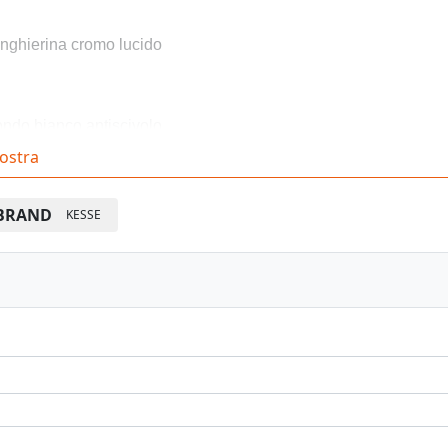
nghierina cromo lucido
ndo bianco antiscivolo
ostra
nfezione: 1 pz.
BRAND
KESSE