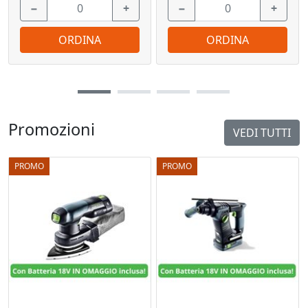
−
+
−
+
ORDINA
ORDINA
Promozioni
VEDI TUTTI
PROMO
PROMO