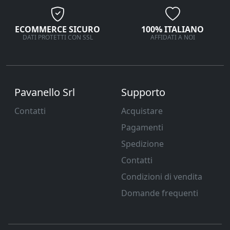
ECOMMERCE SICURO
100% ITALIANO
DATI PROTETTI CON SSL
AFFIDATI A NOI
Pavanello Srl
Supporto
Contatti
Acquistare
Pagamenti
Spedizione
Contatti
Condizioni di vendita
Domande frequenti