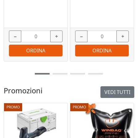
−
+
−
+
ORDINA
ORDINA
Promozioni
VEDI TUTTI
PROMO
PROMO