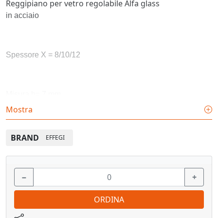
Reggipiano per vetro regolabile Alfa glass
in acciaio
Spessore X = 8/10/12
Misura h= 7 mm
Mostra
Finiture: nichel
BRAND
EFFEGI
Confezione: 100 pz.
−
+
Vedi pagina catalogo
ORDINA